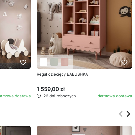
favorite_border
favorite_border
Regał dziecięcy BABUSHKA
1 559,00 zł
armowa dostawa
26 dni roboczych
darmowa dostawa
keyboard_arrow_left
keyboard_arrow_right
Poprz
Na