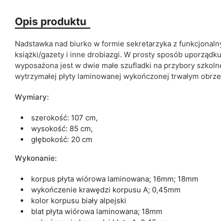
Opis produktu
Kolorystyka
Nadstawka nad biurko w formie sekretarzyka z funkcjonalny
książki/gazety i inne drobiazgi. W prosty sposób uporząd
ean13
wyposażona jest w dwie małe szufladki na przybory szkoln
wytrzymałej płyty laminowanej wykończonej trwałym obrz
Termin dostawy:
Ze względu na proces produkcyjny i właściwości materiałów, możl
Wymiary:
cm.
szerokość: 107 cm,
wysokość: 85 cm,
głębokość: 20 cm
Wykonanie:
korpus płyta wiórowa laminowana; 16mm; 18mm
wykończenie krawędzi korpusu A; 0,45mm
kolor korpusu biały alpejski
blat płyta wiórowa laminowana; 18mm