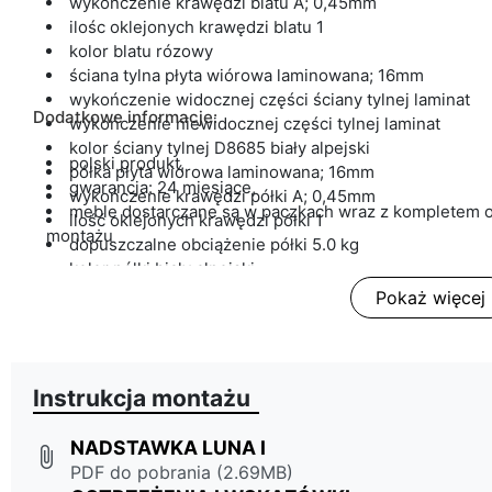
wykończenie krawędzi blatu A; 0,45mm
ilośc oklejonych krawędzi blatu 1
kolor blatu rózowy
ściana tylna płyta wiórowa laminowana; 16mm
wykończenie widocznej części ściany tylnej laminat
Dodatkowe informacje:
wykończenie niewidocznej części tylnej laminat
kolor ściany tylnej D8685 biały alpejski
polski produkt,
półka płyta wiórowa laminowana; 16mm
gwarancja: 24 miesiące,
wykończenie krawędzi półki A; 0,45mm
meble dostarczane są w paczkach wraz z kompletem o
ilość oklejonych krawędzi półki 1
montażu
dopuszczalne obciążenie półki 5.0 kg
kolor półki biały alpejski
ilość półek 1
Pokaż więcej
front płyta wiórowa laminowana; 16mm
wykończenie krawędzi frontu A; 0,45mm
kolor frontu biały alpejski
wykończenie wnętrza szuflady płyta laminowana w ko
Instrukcja montażu
dno szuflady płyta HDF; 3mm
NADSTAWKA LUNA I
attach_file
PDF do pobrania (2.69MB)