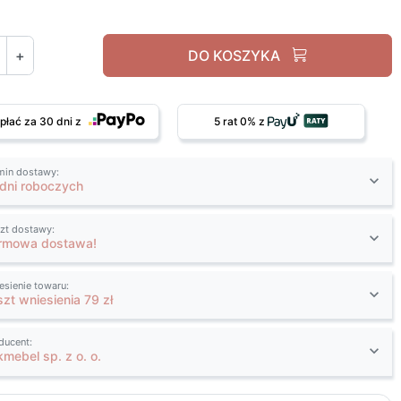
+
DO KOSZYKA
płać za 30 dni z
5 rat 0% z
min dostawy:
 dni roboczych
zt dostawy:
rmowa dostawa!
esienie towaru:
szt wniesienia 79 zł
ducent:
kmebel sp. z o. o.