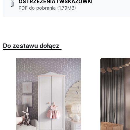
OSTRZEŻENIA I WSKAZÓWKI
attach_file
PDF do pobrania (1.79MB)
Do zestawu dołącz