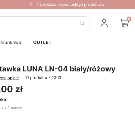
Najwyższa jakość usług i produktów!
0
darunkowa
OUTLET
tawka LUNA LN-04 biały/różowy
ID produktu - 2303
oją opinię
00 zł
yka
iały / różowy
Biały / różowy