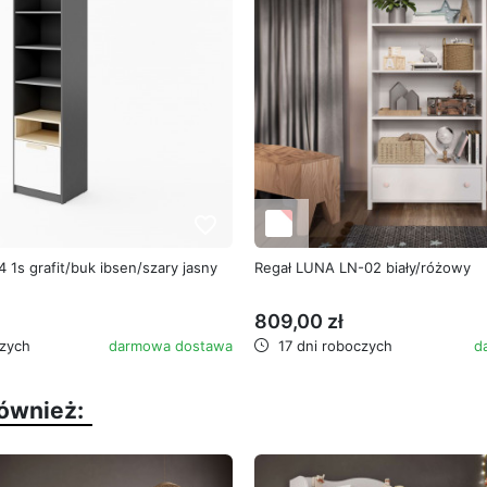
favorite_border
 1s grafit/buk ibsen/szary jasny
Regał LUNA LN-02 biały/różowy
809,00 zł
zych
darmowa dostawa
17 dni roboczych
d
również: