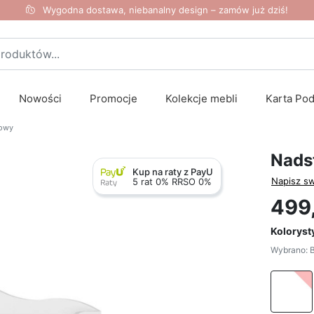
Wygodna dostawa, niebanalny design – zamów już dziś!
Nowości
Promocje
Kolekcje mebli
Karta Po
żowy
Nads
Kup na raty z PayU
Napisz sw
5 rat 0% RRSO 0%
499,
Koloryst
Wybrano: B