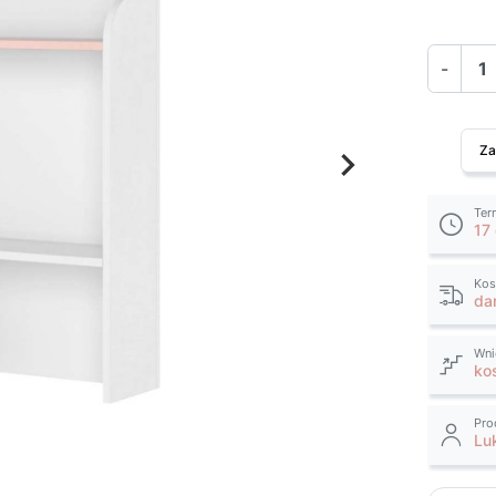
-
Za
keyboard_arrow_right
Następny
Ter
17
Kos
da
Wni
ko
Pro
Lu