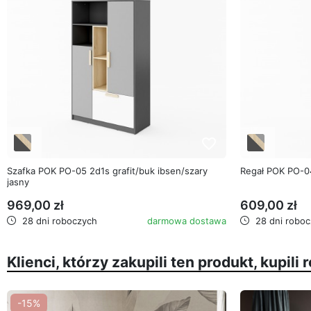
favorite_border
Szafka POK PO-05 2d1s grafit/buk ibsen/szary
Regał POK PO-04
jasny
969,00 zł
609,00 zł
28 dni roboczych
darmowa dostawa
28 dni roboc
Klienci, którzy zakupili ten produkt, kupili 
-15%