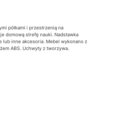
biały
różowy
mi półkami i przestrzenią na
kuje domową strefę nauki. Nadstawka
5905723950395
e lub inne akcesoria. Mebel wykonano z
eżem ABS. Uchwyty z tworzywa.
17 dni roboczych
iwe są tolerancje wymiarowe na poziomie +/- 2–3