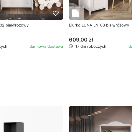
favorite_border
02 biały/różowy
Biurko LUNA LN-03 biały/różowy
609,00 zł
zych
darmowa dostawa
17 dni roboczych
d