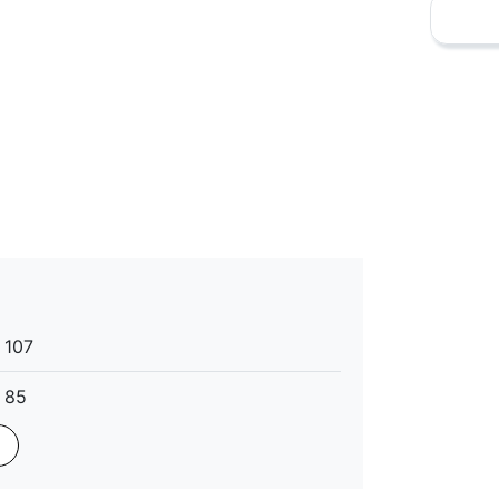
favorite_border
107
85
20
mat