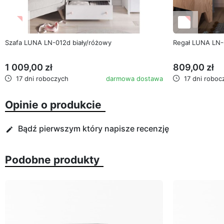
favorite_border
Szafa LUNA LN-012d biały/różowy
Regał LUNA LN-
1 009,00 zł
809,00 zł
17 dni roboczych
darmowa dostawa
17 dni roboc
Opinie o produkcie
Bądź pierwszym który napisze recenzję
edit
Podobne produkty