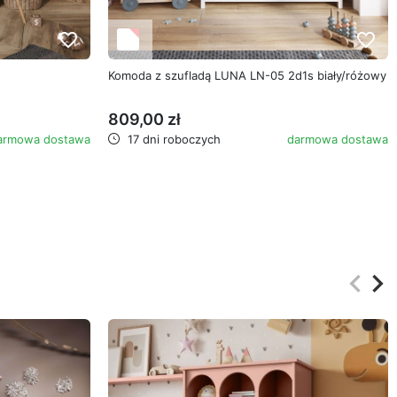
favorite_border
favorite_border
Komoda z szufladą LUNA LN-05 2d1s biały/różowy
809,00 zł
armowa dostawa
17 dni roboczych
darmowa dostawa
keyboard_arrow_left
keyboard_arrow_right
Poprz
Na