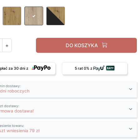
Biały
Dąb artisan
Dąb sonoma
Antracyt / dąb artisan
+
DO KOSZYKA
płać za 30 dni z
5 rat 0% z
min dostawy:
 dni roboczych
zt dostawy:
rmowa dostawa!
esienie towaru:
szt wniesienia 79 zł