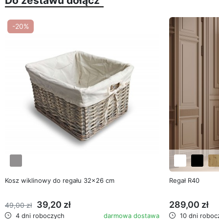
Do zestawu dołącz
-20%
favorite_border
Kosz wiklinowy do regału 32x26 cm
Regał R40
39,20 zł
289,00 zł
49,00 zł
4 dni roboczych
darmowa dostawa
10 dni roboc