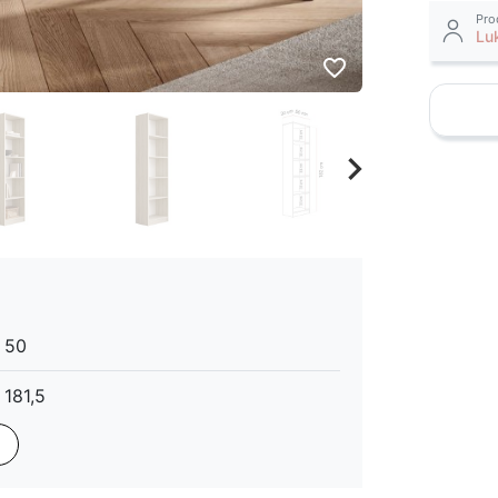
Pro
Lu
favorite_border
keyboard_arrow_right
Następny
50
181,5
30
mat