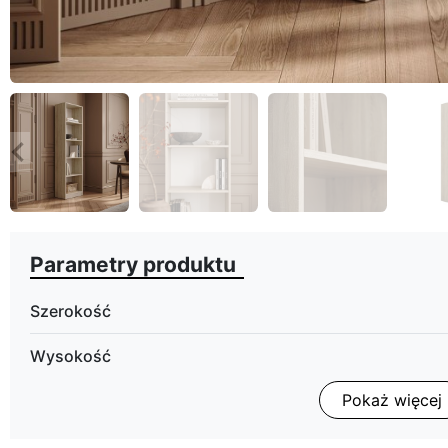
eyboard_arrow_left
Poprzedni
Parametry produktu
Szerokość
Wysokość
Pokaż więcej
Głębokość
Wykończenie