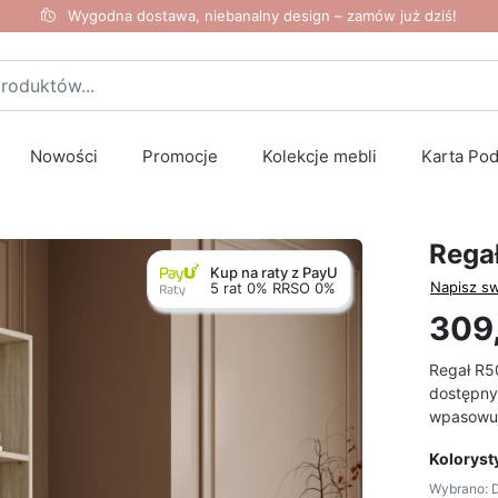
Wygodna dostawa, niebanalny design – zamów już dziś!
Nowości
Promocje
Kolekcje mebli
Karta Po
Rega
Kup na raty z PayU
Napisz sw
5 rat 0% RRSO 0%
309,
Regał R5
dostępny 
wpasowuj
Koloryst
Wybrano: 