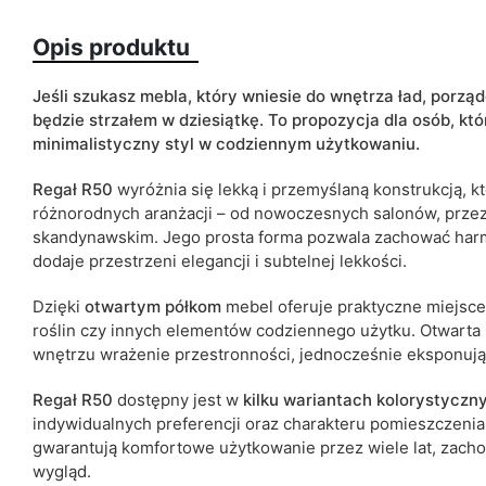
Opis produktu
Kolorystyka
Jeśli szukasz mebla, który wniesie do wnętrza ład, porzą
będzie strzałem w dziesiątkę. To propozycja dla osób, któ
minimalistyczny styl w codziennym użytkowaniu.
Typ szafki
Regał R50
wyróżnia się lekką i przemyślaną konstrukcją, kt
różnorodnych aranżacji – od nowoczesnych salonów, przez 
ean13
skandynawskim. Jego prosta forma pozwala zachować harm
dodaje przestrzeni elegancji i subtelnej lekkości.
Termin dostawy:
Ze względu na proces produkcyjny i właściwości materiałów, możl
Dzięki
otwartym półkom
mebel oferuje praktyczne miejsce
cm.
roślin czy innych elementów codziennego użytku. Otwarta k
wnętrzu wrażenie przestronności, jednocześnie eksponują
Regał R50
dostępny jest w
kilku wariantach kolorystyczn
indywidualnych preferencji oraz charakteru pomieszczenia.
gwarantują komfortowe użytkowanie przez wiele lat, zach
wygląd.