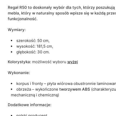
Regał R50 to doskonały wybór dla tych, którzy poszukuj
mebla, który w naturalny sposób wpisze się w każdą przest
funkcjonalność.
Wymiary:
szerokość: 50 cm,
wysokość: 181,5 cm,
głębokość: 30 cm.
Kolorystyka:
możliwość wyboru
wyżej
Wykonanie:
korpus i fronty – płyta wiórowa obustronnie laminowan
obrzeża – wykończone
tworzywem ABS
(charakteryzu
mechaniczną i chemiczną)
Dodatkowe informacje:
polski producent,