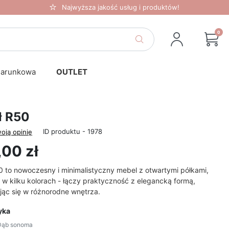
Najwyższa jakość usług i produktów!
0
darunkowa
OUTLET
ł R50
ID produktu - 1978
oją opinię
00 zł
0 to nowoczesny i minimalistyczny mebel z otwartymi półkami,
w kilku kolorach - łączy praktyczność z elegancką formą,
ąc się w różnorodne wnętrza.
yka
Dąb sonoma