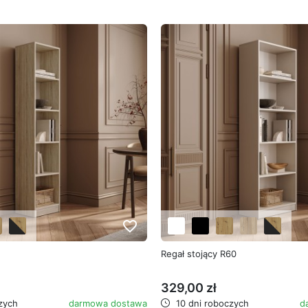
favorite_border
Regał stojący R60
329,00 zł
zych
darmowa dostawa
10 dni roboczych
d