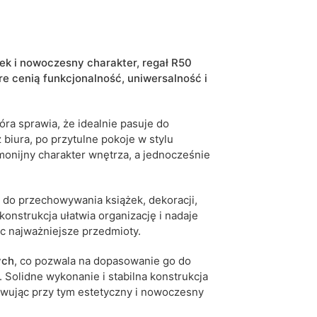
biały
dąb artisan
dek i nowoczesny charakter, regał R50
dąb sonoma
re cenią funkcjonalność, uniwersalność i
kaszmir
stojąca
óra sprawia, że idealnie pasuje do
biura, po przytulne pokoje w stylu
5906213904348
onijny charakter wnętrza, a jednocześnie
10 dni roboczych
iwe są tolerancje wymiarowe na poziomie +/- 2–3
 do przechowywania książek, dekoracji,
onstrukcja ułatwia organizację i nadaje
c najważniejsze przedmioty.
ych
, co pozwala na dopasowanie go do
 Solidne wykonanie i stabilna konstrukcja
owując przy tym estetyczny i nowoczesny