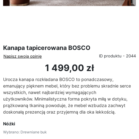
favorite_border
Kanapa tapicerowana BOSCO
ID produktu - 2044
Napisz swoją opinię
1 499,00 zł
Urocza kanapa rozkładana BOSCO to ponadczasowy,
emanujący pięknem mebel, który bez problemu skradnie serce
wszystkich, nawet najbardziej wymagających
użytkowników.
Minimalistyczna forma
pokryta miłą w dotyku,
prążkowaną tkaniną
powoduje, że mebel wzbudza zachwyt
doskonałą prezencją oraz przyjemną dla oka lekkością.
Nóżki
Wybrano: Drewniane buk