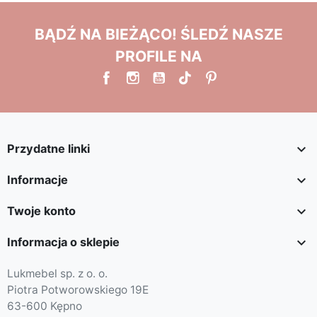
BĄDŹ NA BIEŻĄCO! ŚLEDŹ NASZE
PROFILE NA

Przydatne linki

Informacje

Twoje konto

Informacja o sklepie
Lukmebel sp. z o. o.
Piotra Potworowskiego 19E
63-600 Kępno