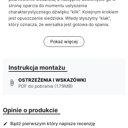
stronę oparcia do momentu usłyszenia
charakterystycznego dźwięku “kilk”. Kolejnym krokiem
jest opuszczenie siedziska. Wtedy słyszymy “klak”,
który oznacza, że wersalka jest gotowa do spania.
Pokaż więcej
Instrukcja montażu
OSTRZEŻENIA I WSKAZÓWKI
attach_file
PDF do pobrania (1.79MB)
Opinie o produkcie
Bądź pierwszym który napisze recenzję
edit