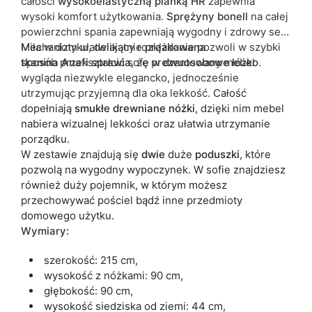
całości
wysokoelastyczną pianką HR
zapewnia
wysoki komfort użytkowania.
Sprężyny bonell
na całej
powierzchni spania zapewniają wygodny i zdrowy sen.
Mechanizm ułatwiający rozkładanie pozwoli w szybki
Miła w dotyku, delikatnie
prążkowana
sposób przekształcić sofę w
tkanina
Anafi
sprawia
, że prezentowany mebel
dwuosobowe
łóżko
.
wygląda niezwykle elegancko, jednocześnie
utrzymując przyjemną dla oka lekkość.
Całość
dopełniają
smukłe drewniane nóżki
, dzięki nim mebel
nabiera wizualnej lekkości oraz ułatwia utrzymanie
porządku.
W zestawie znajdują się
dwie
duże
poduszki
, które
pozwolą na wygodny wypoczynek. W sofie znajdziesz
również duży pojemnik, w którym możesz
przechowywać pościel bądź inne przedmioty
domowego użytku.
Wymiary:
szerokość: 215 cm,
wysokość z nóżkami: 90 cm,
głębokość: 90 cm,
wysokość siedziska od ziemi: 44 cm,