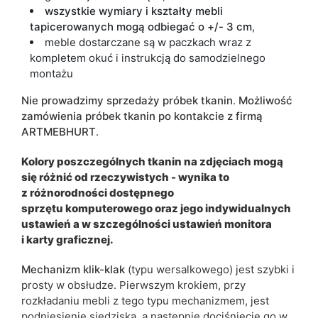
wszystkie wymiary i kształty mebli
tapicerowanych mogą odbiegać o +/- 3
cm
,
meble dostarczane są w paczkach wraz z
kompletem okuć i instrukcją do samodzielnego
montażu
Nie prowadzimy sprzedaży próbek
tkanin
.
Możliwość
zamówienia próbek tkanin po kontakcie z firmą
ARTMEBHURT
.
Kolory poszczególnych tkanin na zdjęciach mogą
się różnić od rzeczywistych - wynika to
z różnorodności dostępnego
sprzętu komputerowego oraz jego indywidualnych
ustawień a w szczególności ustawień monitora
i karty graficznej.
Mechanizm klik-klak
(typu wersalkowego) jest szybki i
prosty w obsłudze. Pierwszym krokiem, przy
rozkładaniu mebli z tego typu mechanizmem, jest
podniesienie siedziska, a następnie dociśnięcie go w