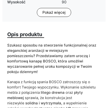
Wysokość
90
Pokaż więcej
Głębokość
90
Pojemnik na pościel
tak
Opis produktu
Funkcja spania
tak
ean13
5906213907110
Szukasz sposobu na stworzenie funkcjonalnej oraz
eleganckiej aranżacji w mniejszym
Termin dostawy:
21 dni roboczych
pomieszczeniu?
Przedstawiamy zatem uroczą i
komfortową kanapę BOSCO, która umożliwi
Ze względu na proces produkcyjny i właściwości materiałów,
wyczarowanie pełnej uroku kompozycji w Twoim
możliwe są tolerancje wymiarowe na poziomie +/- 2–3 cm.
pokoju dziennym!
Kanapa z funkcją spania BOSCO zatroszczy się o
komfort Twojego wypoczynku. Wykonanie szkieletu
mebla z połączenia
litego drewna
oraz
płyty
meblowej
sprawia, że konstrukcja jest
niezwykle
solidna i wytrzymała,
a wypełnienie