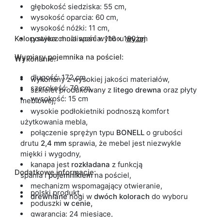
głębokość siedziska: 55 cm,
wysokość oparcia: 60 cm,
wysokość nóżki: 11 cm,
Kolorystyka:
powierzchnia spania: 116 x 190 cm
możliwość wyboru
wyżej
Wymiary pojemnika na pościel:
Wykonanie:
długość: 172 cm,
wykonany z wysokiej jakości materiałów,
szerokość: 79 cm,
szkielet produkowany z
litego
drewna
oraz płyty
wysokość: 15 cm
meblowej,
wysokie podłokietniki podnoszą komfort
użytkowania mebla,
połączenie sprężyn typu
BONELL
o grubości
drutu
2,4 mm
sprawia, że mebel jest niezwykle
miękki i wygodny,
kanapa jest
rozkładana
z funkcją
Dodatkowe informacje:
spania i
pojemnikiem
na pościel,
mechanizm wspomagający otwieranie,
polski produkt,
drewniane
nogi w
dwóch kolorach
do wyboru
poduszki
w cenie,
gwarancja: 24 miesiące,