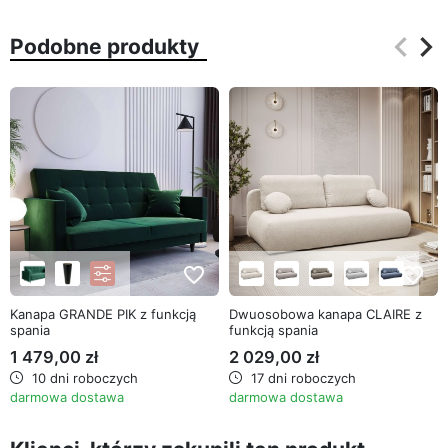
keyboard_arrow_left
keyboard_arrow_right
Podobne produkty
Poprz
Na
favorite_border
favorite_border
Kanapa GRANDE PIK z funkcją
Dwuosobowa kanapa CLAIRE z
spania
funkcją spania
1 479,00 zł
2 029,00 zł
10 dni roboczych
17 dni roboczych
darmowa dostawa
darmowa dostawa