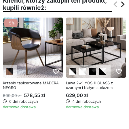
Klienci, którzy zakupili ten produkt,
keyboard_arrow_left
keyboard_arrow_right
kupili również:
Poprz
Na
-5%
favorite_border
favorite_border
Krzesło tapicerowane MADERA
Ława 2w1 YOSHI GLASS z
NEGRO
czarnym i białym stelażem
578,55 zł
629,00 zł
609,00 zł
6 dni roboczych
4 dni roboczych
darmowa dostawa
darmowa dostawa