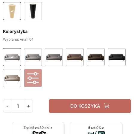
Drewniane buk
Drewniane czarne
Kolorystyka
Wybrano: Anafi 01
Anafi 01
Anafi 02
Anafi 03
Anafi 17
Anafi 18
Ana
Anafi 22
Personalizacja Tkaniny
-
+
DO KOSZYKA
Zapłać za 30 dni z
5 rat 0% z