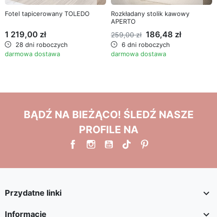
Fotel tapicerowany TOLEDO
Rozkładany stolik kawowy
APERTO
1 219,00 zł
186,48 zł
259,00 zł
28 dni roboczych
6 dni roboczych
darmowa dostawa
darmowa dostawa
BĄDŹ NA BIEŻĄCO! ŚLEDŹ NASZE
PROFILE NA

Przydatne linki

Informacje