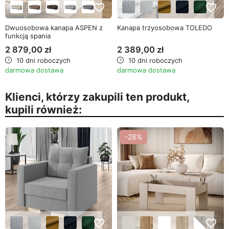
favorite_border
favorite_border
Dwuosobowa kanapa ASPEN z
Kanapa trzyosobowa TOLEDO
funkcją spania
2 879,00 zł
2 389,00 zł
10 dni roboczych
10 dni roboczych
darmowa dostawa
darmowa dostawa
Klienci, którzy zakupili ten produkt,
kupili również:
-28%
favorite_border
favorite_border