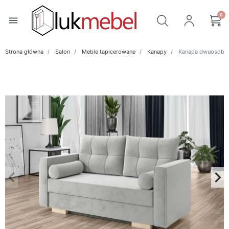
0
menu
Strona główna
Salon
Meble tapicerowane
Kanapy
Kanapa dwuosobo
keyboard_arrow_left
keyboard_arrow_right
Poprzedni
Na