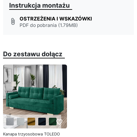
Instrukcja montażu
OSTRZEŻENIA I WSKAZÓWKI
attach_file
PDF do pobrania (1.79MB)
Do zestawu dołącz
favorite_border
Kanapa trzyosobowa TOLEDO