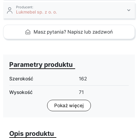
Producent:
Lukmebel sp. z o. o.
Masz pytania? Napisz lub zadzwoń
Parametry produktu
Szerokość
162
Wysokość
71
Pokaż więcej
Głębokość
85
Powierzchnia spania
140x140 cm
Opis produktu
Pojemnik na pościel
tak