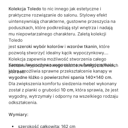
Funkcja spania
tak
Kolekcja Toledo
to nic innego jak estetyczne i
praktyczne rozwiązanie do salonu. Stylowy efekt
Termin dostawy:
14 dni roboczych
uintensywniają charakterne, gustowne przeszycia na
poduszkach, które podkreślają styl wnętrza i nadają
Ze względu na proces produkcyjny i właściwości materiałów,
mu niepowtarzalnego charakteru. Zaletą kolekcji
możliwe są tolerancje wymiarowe na poziomie +/- 2–3 cm.
Toledo
jest
szeroki
wybór
kolorów
i
wzorów
tkanin,
które
pozwolą stworzyć idealny kącik wypoczynkowy.
Kolekcja zapewnia możliwość stworzenia całego
Kanapa dwuosobowa wyposażona w
funkcję
spania
,
zestawu wypoczynkowego dostosowanego do Twoich
która umożliwia
sprawne przekształcenie kanapy w
potrzeb.
wygodne łóżko
o
powierzchni spania 140x140 cm.
Dla zwiększenia komfortu siedzenia mebel wykonany
został z pianki o grubości
10 cm
, która sprawia, że jest
wygodny, wytrzymały i odporny na wszelkiego rodzaju
odkształcenia.
Wymiary:
szerokość całkowita: 162 cm