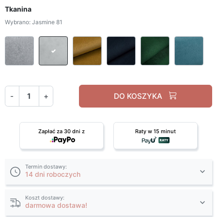
Tkanina
Wybrano: Jasmine 81
Inari 91
Jasmine 81
Kronos 01
Kronos 09
Kronos 19
Sor
-
+
DO KOSZYKA
Zapłać za 30 dni z
Raty w 15 minut
Termin dostawy:
14 dni roboczych
Koszt dostawy:
darmowa dostawa!