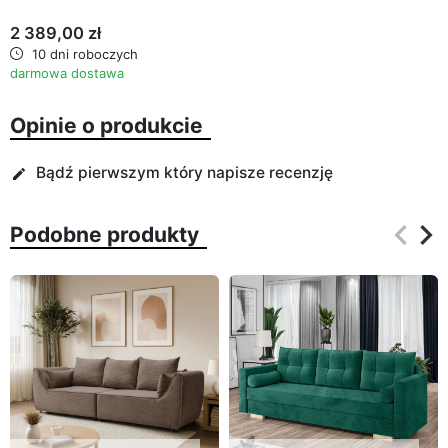
2 389,00 zł
10 dni roboczych
darmowa dostawa
Opinie o produkcie
Bądź pierwszym który napisze recenzję
edit
keyboard_arrow_left
keyboard_arrow_right
Podobne produkty
Poprz
Na