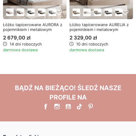
favorite_border
favorite_border
Łóżko tapicerowane AURORA z
Łóżko tapicerowane AURELIA z
pojemnikiem i metalowym
pojemnikiem i metalowym
stelażem
stelażem
2 679,00 zł
2 329,00 zł
14 dni roboczych
10 dni roboczych
darmowa dostawa
darmowa dostawa
BĄDŹ NA BIEŻĄCO! ŚLEDŹ NASZE
PROFILE NA