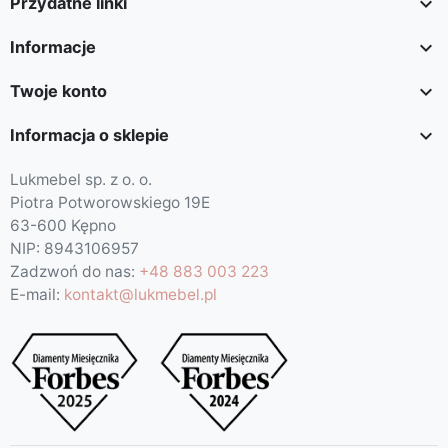

Przydatne linki

Informacje

Twoje konto

Informacja o sklepie
Lukmebel sp. z o. o.
Piotra Potworowskiego 19E
63-600 Kępno
NIP: 8943106957
Zadzwoń do nas:
+48 883 003 223
E-mail:
kontakt@lukmebel.pl