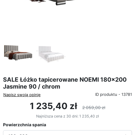
favorite_border
SALE Łóżko tapicerowane NOEMI 180x200
Jasmine 90 / chrom
ID produktu - 13781
Napisz swoją opinię
1 235,40 zł
2 059,00 zł
Najniższa cena z 30 dni:
1 235,40 zł
Powierzchnia spania