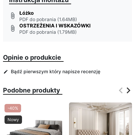
Łóżko
attach_file
PDF do pobrania (1.64MB)
OSTRZEŻENIA I WSKAZÓWKI
attach_file
PDF do pobrania (1.79MB)
Opinie o produkcie
Bądź pierwszym który napisze recenzję
edit
keyboard_arrow_left
keyboard_arrow_right
Podobne produkty
Poprz
Na
-40%
Nowy