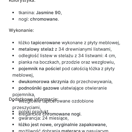
Kolorystyka:
tkanina:
Jasmine 90
,
nogi:
chromowane
.
Wykonanie:
łóżko
tapicerowane
wykonane z płyty meblowej,
metalowy stelaż
z 34 drewnianymi listwami,
odległość listew w stelażu z 34 listwami: 4 cm,
pianka na boczkach, przodzie oraz wezgłowiu,
pojemnik na pościel
pod całością łóżka z płyty
meblowej,
dwukomorowa skrzynia
do przechowywania,
podnośniki gazowe
ułatwiające otwieranie
pojemnika,
Dodatkowe informacje:
wezgłowie tapicerowane ozdobione
przeszyciami,
polski produkt,
eleganckie
chromowane nogi
.
gwarancja: 24 miesiące,
łóżko jest nowe, oryginalnie zapakowane,
możliwość dobrania
materaca
w pasującym