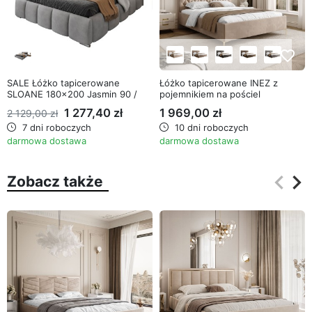
favorite_border
favorite_border
SALE Łóżko tapicerowane
Łóżko tapicerowane INEZ z
SLOANE 180x200 Jasmin 90 /
pojemnikiem na pościel
chrom
1 277,40 zł
1 969,00 zł
2 129,00 zł
7 dni roboczych
10 dni roboczych
darmowa dostawa
darmowa dostawa
keyboard_arrow_left
keyboard_arrow_right
Zobacz także
Poprz
Na