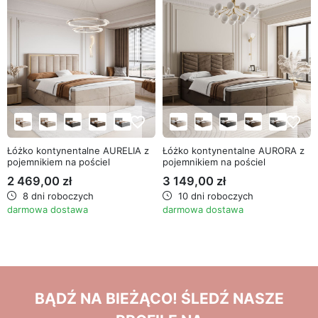
favorite_border
favorite_border
Łóżko kontynentalne AURELIA z
Łóżko kontynentalne AURORA z
pojemnikiem na pościel
pojemnikiem na pościel
2 469,00 zł
3 149,00 zł
8 dni roboczych
10 dni roboczych
darmowa dostawa
darmowa dostawa
BĄDŹ NA BIEŻĄCO! ŚLEDŹ NASZE