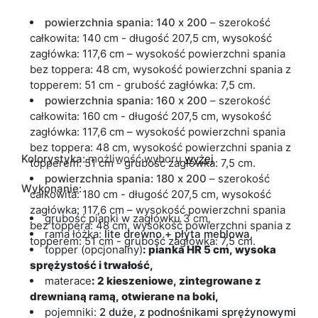
powierzchnia spania: 140 x 200
–
szerokość
całkowita: 140 cm - długość 207,5 cm, wysokość
zagłówka: 117,6 cm – wysokość powierzchni spania
bez toppera: 48 cm, wysokość powierzchni spania z
topperem: 51 cm - grubość zagłówka: 7,5 cm.
powierzchnia spania: 160 x 200
–
szerokość
całkowita: 160 cm - długość 207,5 cm, wysokość
zagłówka: 117,6 cm – wysokość powierzchni spania
bez toppera: 48 cm, wysokość powierzchni spania z
Kolorystyka:
możliwość wyboru
wyżej
topperem: 51 cm - grubość zagłówka: 7,5 cm.
powierzchnia spania: 180 x 200
–
szerokość
Wykonanie:
całkowita: 180 cm - długość 207,5 cm, wysokość
zagłówka: 117,6 cm – wysokość powierzchni spania
grubość pianki w zagłówku
3 cm
,
bez toppera: 48 cm, wysokość powierzchni spania z
rama łóżka:
lite drewno + płyta meblowa,
topperem: 51 cm - grubość zagłówka: 7,5 cm.
topper (opcjonalny)
: pianka HR 5 cm, wysoka
sprężystość i trwałość,
materace
: 2 kieszeniowe, zintegrowane z
drewnianą ramą, otwierane na boki,
pojemniki:
2 duże, z podnośnikami sprężynowymi