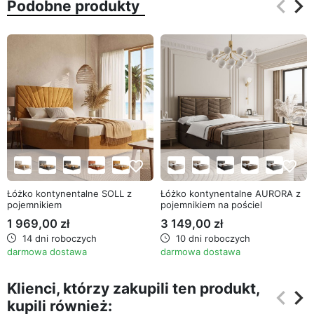
keyboard_arrow_left
keyboard_arrow_right
Podobne produkty
Poprz
Na
favorite_border
favorite_border
Łóżko kontynentalne SOLL z
Łóżko kontynentalne AURORA z
pojemnikiem
pojemnikiem na pościel
1 969,00 zł
3 149,00 zł
14 dni roboczych
10 dni roboczych
darmowa dostawa
darmowa dostawa
Klienci, którzy zakupili ten produkt,
keyboard_arrow_left
keyboard_arrow_right
kupili również:
Poprz
Na