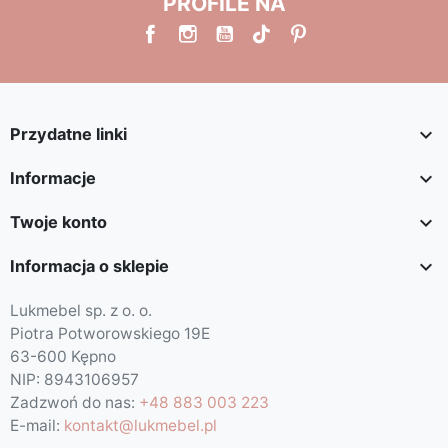
PROFILE NA

Przydatne linki

Informacje

Twoje konto

Informacja o sklepie
Lukmebel sp. z o. o.
Piotra Potworowskiego 19E
63-600 Kępno
NIP: 8943106957
Zadzwoń do nas:
+48 883 003 223
E-mail:
kontakt@lukmebel.pl