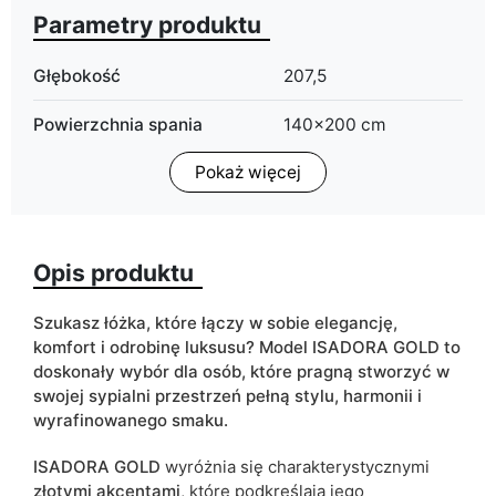
Parametry produktu
Głębokość
207,5
Powierzchnia spania
140x200 cm
160x200 cm
Pokaż więcej
180x200 cm
Pojemnik na pościel
tak
Opis produktu
ean13
5906213901323
Termin dostawy:
10 dni roboczych
Szukasz łóżka, które łączy w sobie elegancję,
komfort i odrobinę luksusu? Model ISADORA GOLD to
Ze względu na proces produkcyjny i właściwości materiałów,
doskonały wybór dla osób, które pragną stworzyć w
możliwe są tolerancje wymiarowe na poziomie +/- 2–3 cm.
swojej sypialni przestrzeń pełną stylu, harmonii i
wyrafinowanego smaku.
ISADORA GOLD
wyróżnia się charakterystycznymi
złotymi akcentami
, które podkreślają jego