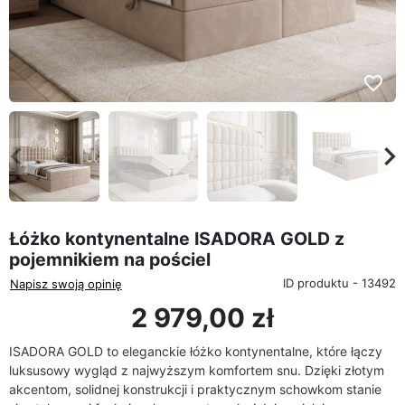
favorite_border
eyboard_arrow_left
keyboard_arrow_rig
Poprzedni
Na
Łóżko kontynentalne ISADORA GOLD z
pojemnikiem na pościel
ID produktu - 13492
Napisz swoją opinię
2 979,00 zł
ISADORA GOLD to eleganckie łóżko kontynentalne, które łączy
luksusowy wygląd z najwyższym komfortem snu. Dzięki złotym
akcentom, solidnej konstrukcji i praktycznym schowkom stanie