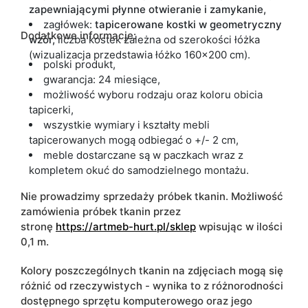
zapewniającymi płynne otwieranie i zamykanie,
zagłówek:
tapicerowane kostki w geometryczny
Dodatkowe informacje:
wzór,
liczba kostek zależna od szerokości łóżka
(wizualizacja przedstawia łóżko 160x200 cm).
polski produkt,
gwarancja: 24 miesiące,
możliwość wyboru rodzaju oraz koloru obicia
tapicerki,
wszystkie wymiary i kształty mebli
tapicerowanych mogą odbiegać o +/- 2 cm,
meble dostarczane są w paczkach wraz z
kompletem okuć do samodzielnego montażu.
Nie prowadzimy sprzedaży próbek tkanin. Możliwość
zamówienia próbek tkanin przez
stronę
https://artmeb-hurt.pl/sklep
wpisując w ilości
0,1 m.
Kolory poszczególnych tkanin na zdjęciach mogą się
różnić od rzeczywistych - wynika to z różnorodności
dostępnego sprzętu komputerowego oraz jego