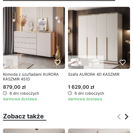
favorite_border
favorite_border
Komoda z szufladami AURORA
Szafa AURORA 4D KASZMIR
KASZMIR 4S1D
879,00 zł
1 629,00 zł
6 dni roboczych
6 dni roboczych
darmowa dostawa
darmowa dostawa
keyboard_arrow_left
keyboard_arrow_right
Zobacz także
Poprz
Na