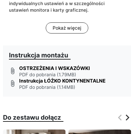
indywidualnych ustawień a w szczególności
ustawień monitora i karty graficznej.
Pokaż więcej
Instrukcja montażu
OSTRZEŻENIA I WSKAZÓWKI
attach_file
PDF do pobrania (1.79MB)
Instrukcja ŁÓŻKO KONTYNENTALNE
attach_file
PDF do pobrania (1.14MB)
keyboard_arrow_left
keyboard_arrow_right
Do zestawu dołącz
Poprz
Na