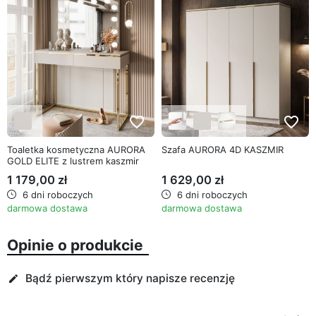
favorite_border
favorite_border
Toaletka kosmetyczna AURORA
Szafa AURORA 4D KASZMIR
GOLD ELITE z lustrem kaszmir
1 179,00 zł
1 629,00 zł
6 dni roboczych
6 dni roboczych
darmowa dostawa
darmowa dostawa
Opinie o produkcie
Bądź pierwszym który napisze recenzję
edit