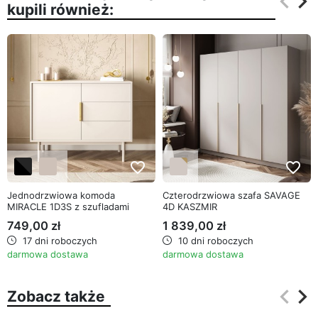
keyboard_arrow_left
keyboard_arrow_right
kupili również:
Poprz
Na
favorite_border
favorite_border
Jednodrzwiowa komoda
Czterodrzwiowa szafa SAVAGE
MIRACLE 1D3S z szufladami
4D KASZMIR
749,00 zł
1 839,00 zł
17 dni roboczych
10 dni roboczych
darmowa dostawa
darmowa dostawa
keyboard_arrow_left
keyboard_arrow_right
Zobacz także
Poprz
Na