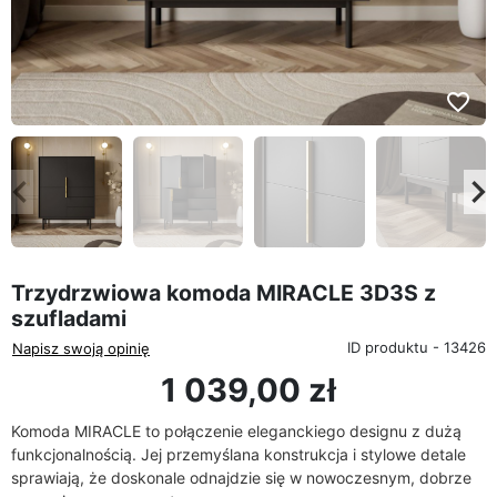
favorite_border
eyboard_arrow_left
keyboard_arrow_rig
Poprzedni
Na
Trzydrzwiowa komoda MIRACLE 3D3S z
szufladami
ID produktu - 13426
Napisz swoją opinię
1 039,00 zł
Komoda MIRACLE to połączenie eleganckiego designu z dużą
funkcjonalnością. Jej przemyślana konstrukcja i stylowe detale
sprawiają, że doskonale odnajdzie się w nowoczesnym, dobrze