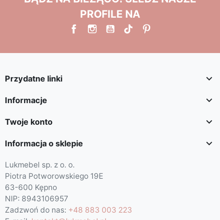
PROFILE NA

Przydatne linki

Informacje

Twoje konto

Informacja o sklepie
Lukmebel sp. z o. o.
Piotra Potworowskiego 19E
63-600 Kępno
NIP: 8943106957
Zadzwoń do nas:
+48 883 003 223