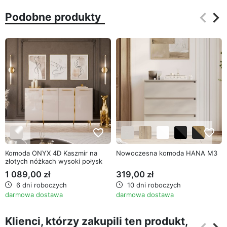
keyboard_arrow_left
keyboard_arrow_right
Podobne produkty
Poprz
Na
favorite_border
favorite_border
Komoda ONYX 4D Kaszmir na
Nowoczesna komoda HANA M3
złotych nóżkach wysoki połysk
158 cm
1 089,00 zł
319,00 zł
6 dni roboczych
10 dni roboczych
darmowa dostawa
darmowa dostawa
Klienci, którzy zakupili ten produkt,