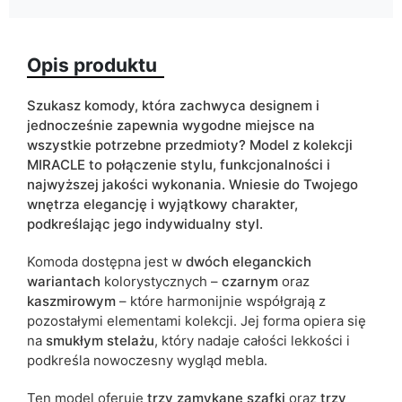
Wykończenie
mat
Opis produktu
Kolorystyka
czarny
kaszmir
Szukasz komody, która zachwyca designem i
ean13
5905723993125
jednocześnie zapewnia wygodne miejsce na
wszystkie potrzebne przedmioty? Model z kolekcji
Termin dostawy:
6 dni roboczych
MIRACLE to połączenie stylu, funkcjonalności i
najwyższej jakości wykonania. Wniesie do Twojego
Ze względu na proces produkcyjny i właściwości materiałów,
wnętrza elegancję i wyjątkowy charakter,
możliwe są tolerancje wymiarowe na poziomie +/- 2–3 cm.
podkreślając jego indywidualny styl.
Komoda dostępna jest w
dwóch eleganckich
wariantach
kolorystycznych –
czarnym
oraz
kaszmirowym
– które harmonijnie współgrają z
pozostałymi elementami kolekcji. Jej forma opiera się
na
smukłym stelażu
, który nadaje całości lekkości i
podkreśla nowoczesny wygląd mebla.
Ten model oferuje
trzy zamykane szafki
oraz
trzy