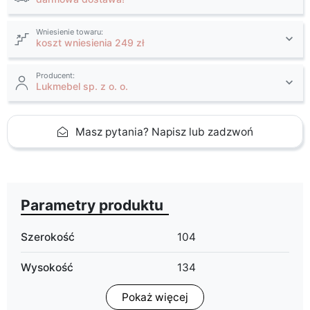
Wniesienie towaru:
koszt wniesienia 249 zł
Producent:
Lukmebel sp. z o. o.
Masz pytania? Napisz lub zadzwoń
Parametry produktu
Szerokość
104
Wysokość
134
Pokaż więcej
Głębokość
39