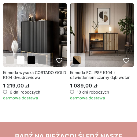
favorite_border
favorite_border
Komoda wysoka CORTADO GOLD
Komoda ECLIPSE K104 z
K104 dwudrzwiowa
oświetleniem czarny dąb wotan
1 219,00 zł
1 089,00 zł
6 dni roboczych
10 dni roboczych
darmowa dostawa
darmowa dostawa
BĄDŹ NA BIEŻĄCO! ŚLEDŹ NASZE