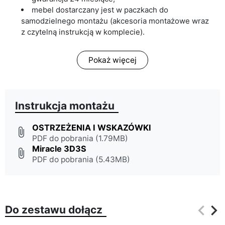
mebel dostarczany jest w paczkach do
samodzielnego montażu (akcesoria montażowe wraz
z czytelną instrukcją w komplecie).
Pokaż więcej
Instrukcja montażu
OSTRZEŻENIA I WSKAZÓWKI
attach_file
PDF do pobrania (1.79MB)
Miracle 3D3S
attach_file
PDF do pobrania (5.43MB)
keyboard_arrow_left
keyboard_arrow_right
Do zestawu dołącz
Poprz
Na