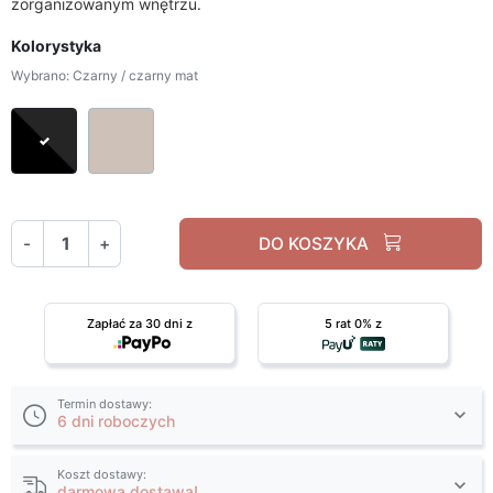
zorganizowanym wnętrzu.
Kolorystyka
Wybrano: Czarny / czarny mat
Czarny / czarny mat
Kaszmir / Kaszmir Mat
-
+
DO KOSZYKA
Zapłać za 30 dni z
5 rat 0% z
Termin dostawy:
6 dni roboczych
Koszt dostawy:
darmowa dostawa!