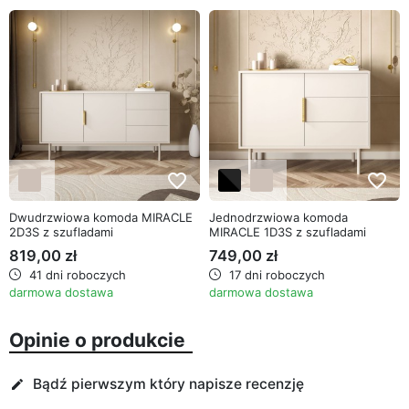
favorite_border
favorite_border
Dwudrzwiowa komoda MIRACLE
Jednodrzwiowa komoda
2D3S z szufladami
MIRACLE 1D3S z szufladami
819,00 zł
749,00 zł
41 dni roboczych
17 dni roboczych
darmowa dostawa
darmowa dostawa
Opinie o produkcie
Bądź pierwszym który napisze recenzję
edit