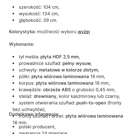
szerokość: 104 cm,
wysokość: 134 cm,
głębokość: 39 cm.
Kolorystyka:
możliwość wyboru
wyżej
Wykonanie:
tył mebla:
płyta HDF 2,5 mm,
prowadnice szuflad:
pełny wysuw,
uchwyty:
metalowe w kolorze złotym,
półki:
płyta wiórowa laminowana
16 mm,
korpus:
płyta wiórowa laminowana
16 mm,
krawędzie:
obrzeże ABS
o grubości 0,45 mm,
stelaż:
drewniany
, kolor kaszmirowy lub czarny,
system otwierania szuflad:
push-to-open
(fronty
bez uchwytów),
Dodatkowe informacje:
fronty szuflad i drzwi:
płyta wiórowa laminowana
16 mm.
polski producent,
gwarancja 24 miesiące,