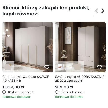
Klienci, którzy zakupili ten produkt,
keyboard_arrow_left
keyboard_arrow_right
kupili również:
Poprz
Na
favorite_border
favorite_border
Czterodrzwiowa szafa SAVAGE
Szafa uchylna AURORA KASZMIR
4D KASZMIR
2D2S z szufladami
1 839,00 zł
919,00 zł
10 dni roboczych
6 dni roboczych
darmowa dostawa
darmowa dostawa