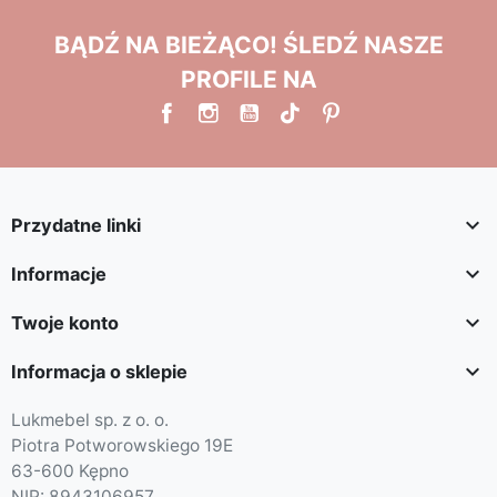
BĄDŹ NA BIEŻĄCO! ŚLEDŹ NASZE
PROFILE NA

Przydatne linki

Informacje

Twoje konto

Informacja o sklepie
Lukmebel sp. z o. o.
Piotra Potworowskiego 19E
63-600 Kępno
NIP: 8943106957