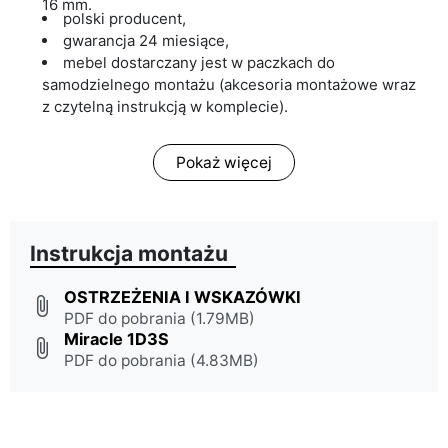
16 mm.
polski producent,
gwarancja 24 miesiące,
mebel dostarczany jest w paczkach do
samodzielnego montażu (akcesoria montażowe wraz
z czytelną instrukcją w komplecie).
Pokaż więcej
Instrukcja montażu
OSTRZEŻENIA I WSKAZÓWKI
attach_file
PDF do pobrania (1.79MB)
Miracle 1D3S
attach_file
PDF do pobrania (4.83MB)