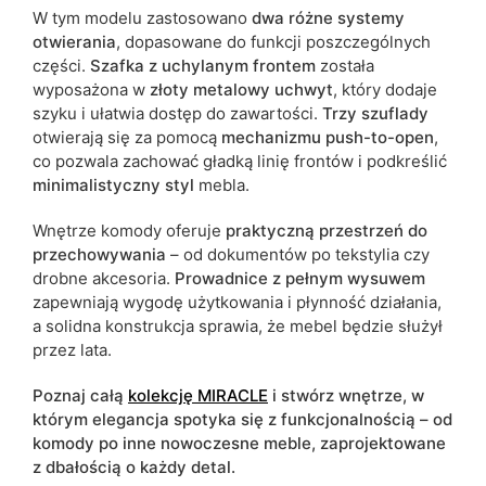
W tym modelu zastosowano
dwa różne systemy
otwierania
, dopasowane do funkcji poszczególnych
części.
Szafka z uchylanym frontem
została
wyposażona w
złoty metalowy uchwyt
, który dodaje
szyku i ułatwia dostęp do zawartości.
Trzy szuflady
otwierają się za pomocą
mechanizmu push-to-open
,
co pozwala zachować gładką linię frontów i podkreślić
minimalistyczny styl
mebla.
Wnętrze komody oferuje
praktyczną przestrzeń do
przechowywania
– od dokumentów po tekstylia czy
drobne akcesoria.
Prowadnice z pełnym wysuwem
zapewniają wygodę użytkowania i płynność działania,
a solidna konstrukcja sprawia, że mebel będzie służył
przez lata.
Poznaj całą
kolekcję MIRACLE
i stwórz wnętrze, w
którym elegancja spotyka się z funkcjonalnością – od
komody po inne nowoczesne meble, zaprojektowane
z dbałością o każdy detal.