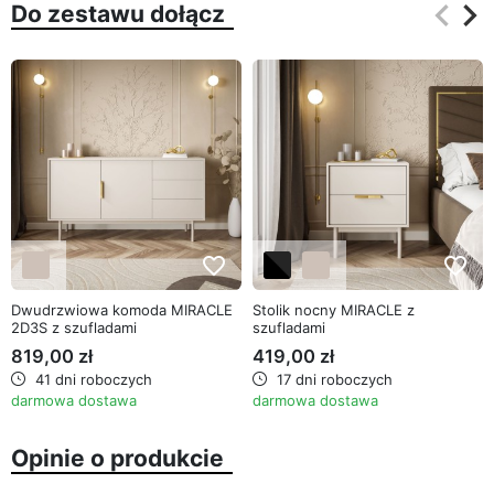
keyboard_arrow_left
keyboard_arrow_right
Do zestawu dołącz
Poprz
Na
favorite_border
favorite_border
Dwudrzwiowa komoda MIRACLE
Stolik nocny MIRACLE z
2D3S z szufladami
szufladami
819,00 zł
419,00 zł
41 dni roboczych
17 dni roboczych
darmowa dostawa
darmowa dostawa
Opinie o produkcie