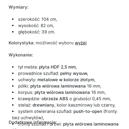
Wymiary:
szerokość: 104 cm,
wysokość: 82 cm,
głębokość: 39 cm.
Kolorystyka:
możliwość wyboru
wyżej
Wykonanie:
tył mebla:
płyta HDF 2,5 mm,
prowadnice szuflad:
pełny wysuw,
uchwyty:
metalowe w kolorze złotym,
półki:
płyta wiórowa laminowana
16 mm,
korpus:
płyta wiórowa laminowana
16 mm,
krawędzie:
obrzeże ABS
o grubości 0,45 mm,
stelaż:
drewniany
, kolor kaszmirowy lub czarny,
system otwierania szuflad:
push-to-open
(fronty
bez uchwytów),
Dodatkowe informacje:
fronty szuflad i drzwi:
płyta wiórowa laminowana