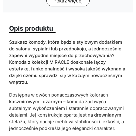
Pokaż więcej
Głębokość
39
Wykończenie
mat
Opis produktu
Kolorystyka
czarny
kaszmir
Szukasz komody, która będzie stylowym dodatkiem
ean13
5905723993156
do salonu, sypialni lub przedpokoju, a jednocześnie
zapewni wygodne miejsce do przechowywania?
Termin dostawy:
17 dni roboczych
Komoda z kolekcji MIRACLE doskonale łączy
estetykę, funkcjonalność i wysoką jakość wykonania,
Ze względu na proces produkcyjny i właściwości materiałów,
dzięki czemu sprawdzi się w każdym nowoczesnym
możliwe są tolerancje wymiarowe na poziomie +/- 2–3 cm.
wnętrzu.
Dostępna w dwóch ponadczasowych kolorach –
kaszmirowym
i
czarnym
– komoda zachwyca
subtelnym wykończeniem i starannie dopracowanymi
detalami. Jej konstrukcja oparta jest na
drewnianym
stelażu
, który nadaje meblowi stabilności i lekkości, a
jednocześnie podkreśla jego elegancki charakter.