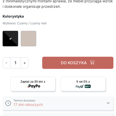
z minimalistycznymi frontami sprawia, że mebel przyciąga wzrok
i doskonale organizuje przestrzeń.
Kolorystyka
Wybrano: Czarny / czarny mat
Czarny / czarny mat
Kaszmir / Kaszmir Mat
-
+
DO KOSZYKA
Zapłać za 30 dni z
5 rat 0% z
Termin dostawy:
17 dni roboczych