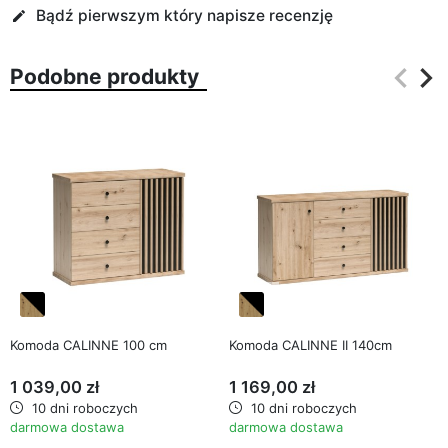
Bądź pierwszym który napisze recenzję
edit
keyboard_arrow_left
keyboard_arrow_right
Podobne produkty
Poprz
Na
favorite_border
favorite_border
Komoda CALINNE 100 cm
Komoda CALINNE II 140cm
1 039,00 zł
1 169,00 zł
10 dni roboczych
10 dni roboczych
darmowa dostawa
darmowa dostawa