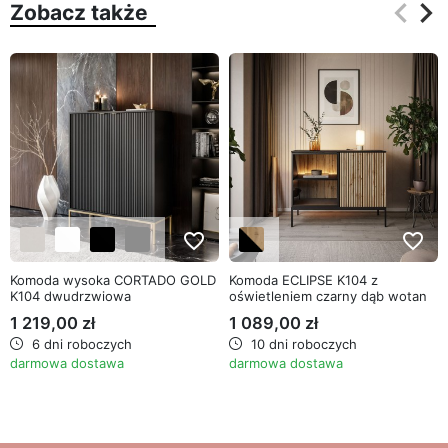
keyboard_arrow_left
keyboard_arrow_right
Zobacz także
Poprz
Na
favorite_border
favorite_border
Komoda wysoka CORTADO GOLD
Komoda ECLIPSE K104 z
K104 dwudrzwiowa
oświetleniem czarny dąb wotan
1 219,00 zł
1 089,00 zł
6 dni roboczych
10 dni roboczych
darmowa dostawa
darmowa dostawa