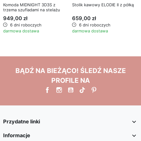
Komoda MIDNIGHT 3D3S z
Stolik kawowy ELODIE II z półką
trzema szufladami na stelażu
949,00 zł
659,00 zł
6 dni roboczych
6 dni roboczych
darmowa dostawa
darmowa dostawa
BĄDŹ NA BIEŻĄCO! ŚLEDŹ NASZE
PROFILE NA

Przydatne linki

Informacje