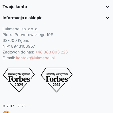

Twoje konto

Informacja o sklepie
Lukmebel sp. z o. o.
Piotra Potworowskiego 19E
63-600 Kępno
NIP: 8943106957
Zadzwoń do nas:
+48 883 003 223
E-mail:
kontakt@lukmebel.pl
© 2017 - 2026