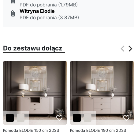
attach_file
PDF do pobrania (1.79MB)
Witryna Elodie
attach_file
PDF do pobrania (3.87MB)
keyboard_arrow_left
keyboard_arrow_right
Do zestawu dołącz
Poprz
Na
favorite_border
favorite_border
Komoda ELODIE 150 cm 2D2S
Komoda ELODIE 190 cm 2D3S