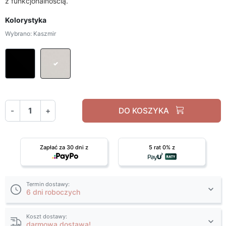
z funkcjonalnością.
Kolorystyka
Wybrano: Kaszmir
Czarny
Kaszmir
-
+
DO KOSZYKA
Zapłać za 30 dni z
5 rat 0% z
Termin dostawy:
6 dni roboczych
Koszt dostawy:
darmowa dostawa!