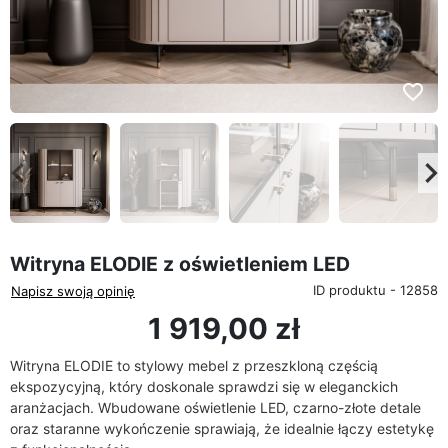
favorite_border
eyboard_arrow_left
keyboard_arrow_rig
Poprzedni
Na
Witryna ELODIE z oświetleniem LED
ID produktu - 12858
Napisz swoją opinię
1 919,00 zł
Witryna ELODIE to stylowy mebel z przeszkloną częścią
ekspozycyjną, który doskonale sprawdzi się w eleganckich
aranżacjach. Wbudowane oświetlenie LED, czarno-złote detale
oraz staranne wykończenie sprawiają, że idealnie łączy estetykę