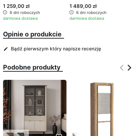
1 259,00 zł
1 489,00 zł
6 dni roboczych
6 dni roboczych
darmowa dostawa
darmowa dostawa
Opinie o produkcie
Bądź pierwszym który napisze recenzję
edit
keyboard_arrow_left
keyboard_arrow_right
Podobne produkty
Poprz
Na