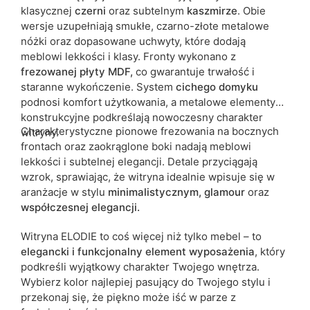
klasycznej
czerni
oraz subtelnym
kaszmirze
. Obie
wersje uzupełniają smukłe, czarno-złote metalowe
nóżki oraz dopasowane uchwyty, które dodają
meblowi lekkości i klasy. Fronty wykonano z
frezowanej płyty MDF,
co gwarantuje trwałość i
staranne wykończenie. System
cichego domyku
podnosi komfort użytkowania, a metalowe elementy
konstrukcyjne podkreślają nowoczesny charakter
Charakterystyczne pionowe frezowania na bocznych
witryny.
frontach oraz zaokrąglone boki nadają meblowi
lekkości i subtelnej elegancji. Detale przyciągają
wzrok, sprawiając, że witryna idealnie wpisuje się w
aranżacje w stylu
minimalistycznym, glamour
oraz
współczesnej elegancji.
Witryna ELODIE to coś więcej niż tylko mebel – to
elegancki i funkcjonalny element wyposażenia
, który
podkreśli wyjątkowy charakter Twojego wnętrza.
Wybierz kolor najlepiej pasujący do Twojego stylu i
przekonaj się, że piękno może iść w parze z