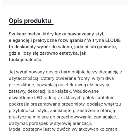
Oświetlenie LED
w cenie
Opis produktu
Wykończenie
mat
Kolorystyka
czarny
Szukasz mebla, który łączy nowoczesny styl,
kaszmir
elegancję i praktyczne rozwiązania? Witryna ELODIE
to doskonały wybór do salonu, jadalni lub gabinetu,
Szuflady
nie
gdzie liczy się zarówno estetyka, jak i
funkcjonalność.
Typ szafki
stojąca
Jej wyrafinowany design harmonijnie łączy elegancję z
użytecznością. Cztery otwierane fronty, w tym dwa
ean13
5905723963852
przeszklone, pozwalają na efektowną ekspozycję
zastawy, dekoracji lub książek. Wbudowane
Termin dostawy:
6 dni roboczych
oświetlenie LED
jednej z szklanych półek subtelnie
Ze względu na proces produkcyjny i właściwości materiałów,
podkreśla prezentowane przedmioty, dodając wnętrzu
możliwe są tolerancje wymiarowe na poziomie +/- 2–3 cm.
przytulności i stylu. Zamknięte przestrzenie oferują
praktyczne miejsce do przechowywania, pomagając
utrzymać porządek w stylowej aranżacji.
Model dostępny jest w dwóch wyjątkowych kolorach: