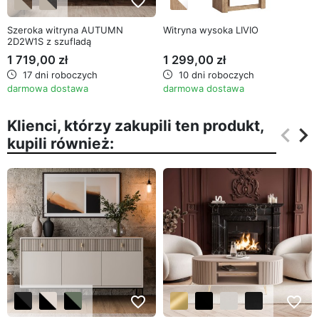
favorite_border
favorite_border
Szeroka witryna AUTUMN
Witryna wysoka LIVIO
2D2W1S z szufladą
1 719,00 zł
1 299,00 zł
17 dni roboczych
10 dni roboczych
darmowa dostawa
darmowa dostawa
Klienci, którzy zakupili ten produkt,
keyboard_arrow_left
keyboard_arrow_right
kupili również:
Poprz
Na
favorite_border
favorite_border