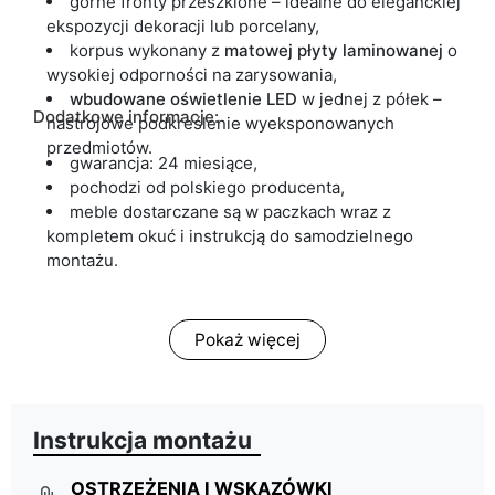
górne fronty przeszklone – idealne do eleganckiej
ekspozycji dekoracji lub porcelany,
korpus wykonany z
matowej płyty laminowanej
o
wysokiej odporności na zarysowania,
wbudowane oświetlenie LED
w jednej z półek –
Dodatkowe informacje:
nastrojowe podkreślenie wyeksponowanych
przedmiotów.
gwarancja: 24 miesiące,
pochodzi od polskiego producenta,
meble dostarczane są w paczkach wraz z
kompletem okuć i instrukcją do samodzielnego
montażu.
Pokaż więcej
Instrukcja montażu
OSTRZEŻENIA I WSKAZÓWKI