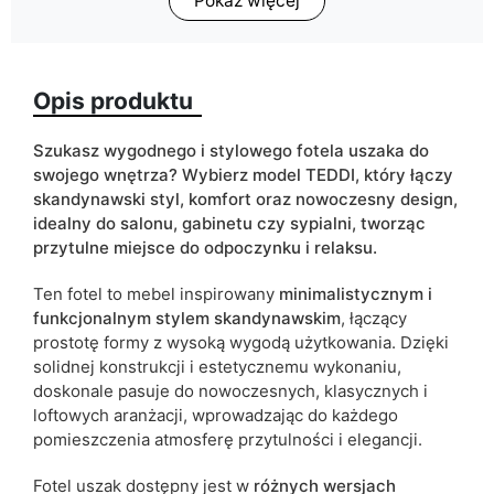
Pokaż więcej
Głębokość
85
Kolorystyka
brązowy
granatowy
Opis produktu
pomarańczowy
szary
Szukasz wygodnego i stylowego fotela uszaka do
zielony
swojego wnętrza? Wybierz model TEDDI, który łączy
skandynawski styl, komfort oraz nowoczesny design,
ean13
5905723967874
idealny do salonu, gabinetu czy sypialni, tworząc
przytulne miejsce do odpoczynku i relaksu.
Termin dostawy:
17 dni roboczych
Ze względu na proces produkcyjny i właściwości materiałów,
Ten fotel to mebel inspirowany
minimalistycznym i
możliwe są tolerancje wymiarowe na poziomie +/- 2–3 cm.
funkcjonalnym stylem skandynawskim
, łączący
prostotę formy z wysoką wygodą użytkowania. Dzięki
solidnej konstrukcji i estetycznemu wykonaniu,
doskonale pasuje do nowoczesnych, klasycznych i
loftowych aranżacji, wprowadzając do każdego
pomieszczenia atmosferę przytulności i elegancji.
Fotel uszak dostępny jest w
różnych wersjach