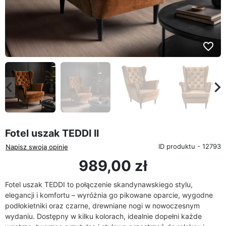
favorite_border
eyboard_arrow_left
keyboard_arrow_rig
Poprzedni
Na
Fotel uszak TEDDI II
ID produktu - 12793
Napisz swoją opinię
989,00 zł
Fotel uszak TEDDI to połączenie skandynawskiego stylu,
elegancji i komfortu – wyróżnia go pikowane oparcie, wygodne
podłokietniki oraz czarne, drewniane nogi w nowoczesnym
wydaniu. Dostępny w kilku kolorach, idealnie dopełni każde