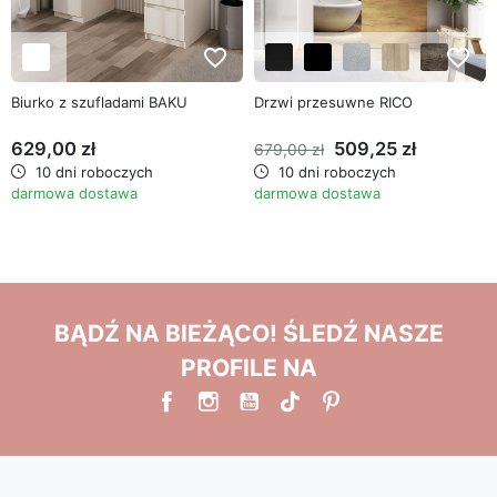
favorite_border
favorite_border
Biurko z szufladami BAKU
Drzwi przesuwne RICO
629,00 zł
509,25 zł
679,00 zł
10 dni roboczych
10 dni roboczych
darmowa dostawa
darmowa dostawa
BĄDŹ NA BIEŻĄCO! ŚLEDŹ NASZE
PROFILE NA