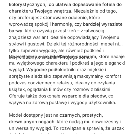
kolorystycznych
,
co ułatwia dopasowanie fotela do
charakteru Twojego wnętrza
. Niezależnie od tego,
czy preferujesz
stonowane odcienie
, które
wprowadzą spokój i harmonię, czy
bardziej wyraziste
barwy
, które ożywią przestrzeń – z łatwością
znajdziesz wariant idealnie odpowiadający Twojemu
stylowi i gustowi. Dzięki tej różnorodności, mebel nie
tylko zapewni wygodę, ale również podkreśli
Charakteryzuje się
pikowanym oparciem
, które nadaje
indywidualny charakter Twojego domu.
mu wyjątkowego charakteru i podkreśla jego elegancki
wygląd.
Wygodne podłokietniki
oraz miękkie i
sprężyste siedzisko zapewniają maksymalny komfort
podczas codziennego relaksu, idealny do czytania
książek, oglądania filmów czy rozmów z bliskimi.
Oferuje także doskonałe
wsparcie dla pleców
, co
wpływa na zdrową postawę i wygodę użytkownika.
Model dostępny jest na
czarnych, prostych,
drewnianych nogach
, które nadają mu nowoczesny i
uniwersalny wygląd. To rozwiązanie sprawia, że uszak