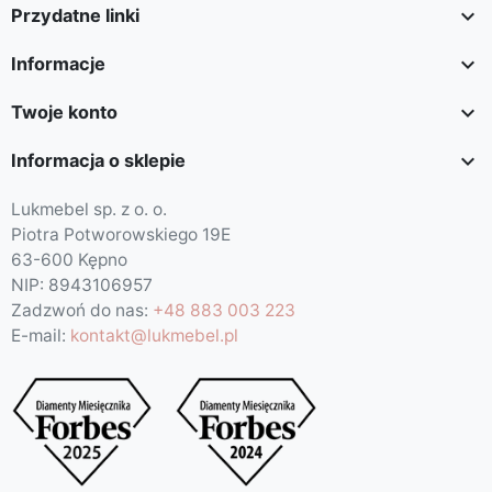

Przydatne linki

Informacje

Twoje konto

Informacja o sklepie
Lukmebel sp. z o. o.
Piotra Potworowskiego 19E
63-600 Kępno
NIP: 8943106957
Zadzwoń do nas:
+48 883 003 223
E-mail:
kontakt@lukmebel.pl