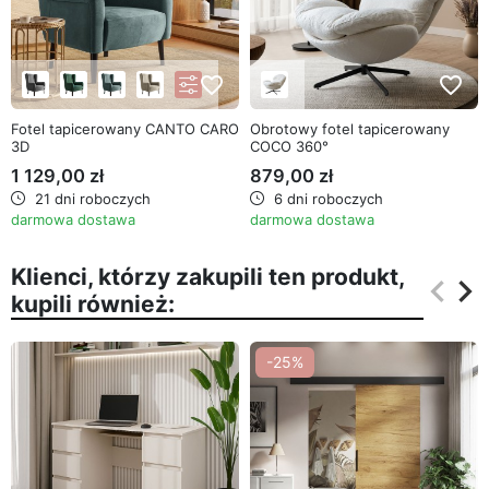
favorite_border
favorite_border
Fotel tapicerowany CANTO CARO
Obrotowy fotel tapicerowany
3D
COCO 360°
1 129,00 zł
879,00 zł
21 dni roboczych
6 dni roboczych
darmowa dostawa
darmowa dostawa
Klienci, którzy zakupili ten produkt,
keyboard_arrow_left
keyboard_arrow_right
kupili również:
Poprz
Na
-25%