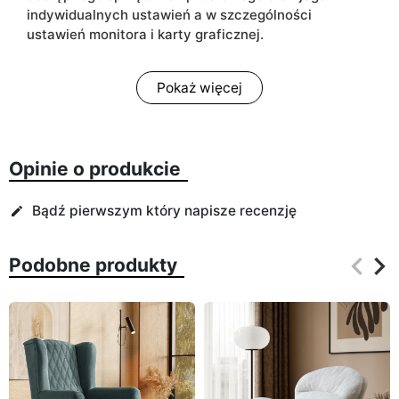
indywidualnych ustawień a w szczególności
ustawień monitora i karty graficznej.
Pokaż więcej
Opinie o produkcie
Bądź pierwszym który napisze recenzję
edit
keyboard_arrow_left
keyboard_arrow_right
Podobne produkty
Poprz
Na