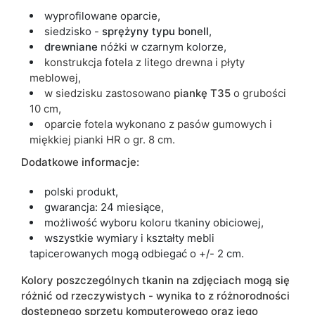
wyprofilowane oparcie,
siedzisko -
sprężyny typu
bonell
,
drewniane
nóżki w czarnym kolorze,
konstrukcja fotela z litego drewna i płyty
meblowej,
w siedzisku zastosowano
piankę T35
o grubości
10 cm,
oparcie fotela wykonano z pasów gumowych i
miękkiej pianki HR o gr. 8 cm.
Dodatkowe informacje:
polski produkt,
gwarancja: 24 miesiące,
możliwość wyboru koloru tkaniny obiciowej,
wszystkie wymiary i kształty mebli
tapicerowanych mogą odbiegać o +/- 2 cm.
Kolory poszczególnych tkanin na zdjęciach mogą się
różnić od rzeczywistych - wynika to z różnorodności
dostępnego sprzętu komputerowego oraz jego