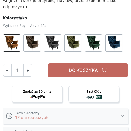
wnętrze, tworząc przytulną i stylową przestrzeń do relaksu i
odpoczynku.
Kolorystyka
Wybrano: Royal Velvet 194
Royal Velvet 194
Royal Velvet 196
Royal Velvet 214
Royal Velvet 215
Royal Velvet 
Roy
-
+
DO KOSZYKA
Zapłać za 30 dni z
5 rat 0% z
Termin dostawy:
17 dni roboczych