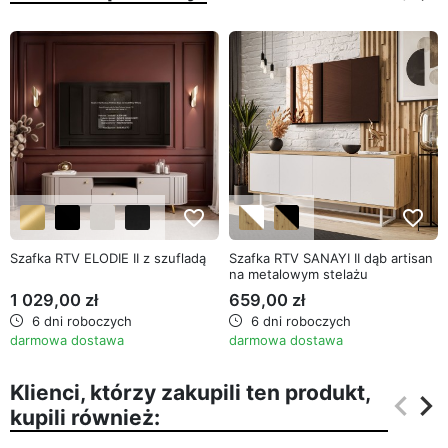
Poprz
Na
favorite_border
favorite_border
Szafka RTV ELODIE II z szufladą
Szafka RTV SANAYI II dąb artisan
na metalowym stelażu
1 029,00 zł
659,00 zł
6 dni roboczych
6 dni roboczych
darmowa dostawa
darmowa dostawa
Klienci, którzy zakupili ten produkt,
keyboard_arrow_left
keyboard_arrow_right
kupili również:
Poprz
Na