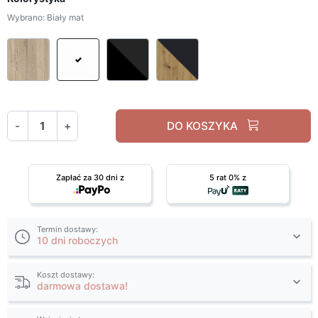
Wybrano: Biały mat
Dąb sonoma
Biały mat
Czarny / czarny mat
Dąb artisan / antracyt
-
+
DO KOSZYKA
Zapłać za 30 dni z
5 rat 0% z
Termin dostawy:
10 dni roboczych
Koszt dostawy:
darmowa dostawa!