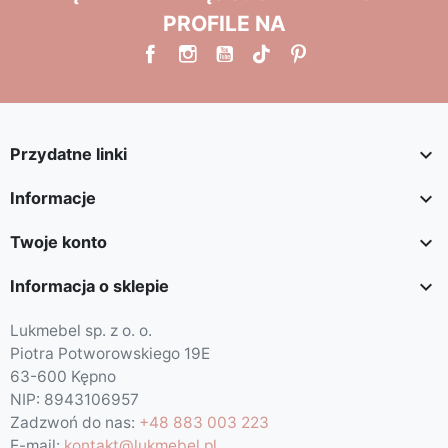
PROFILE NA

Przydatne linki

Informacje

Twoje konto

Informacja o sklepie
Lukmebel sp. z o. o.
Piotra Potworowskiego 19E
63-600 Kępno
NIP: 8943106957
Zadzwoń do nas:
+48 883 003 223
E-mail:
kontakt@lukmebel.pl