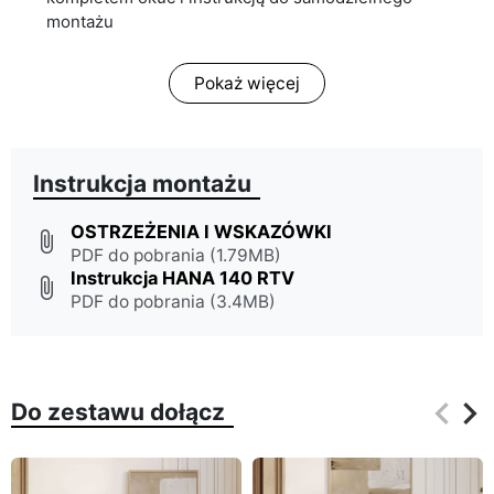
montażu
Pokaż więcej
Instrukcja montażu
OSTRZEŻENIA I WSKAZÓWKI
attach_file
PDF do pobrania (1.79MB)
Instrukcja HANA 140 RTV
attach_file
PDF do pobrania (3.4MB)
keyboard_arrow_left
keyboard_arrow_right
Do zestawu dołącz
Poprz
Na