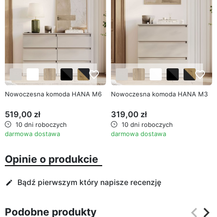
favorite_border
favorite_border
Nowoczesna komoda HANA M6
Nowoczesna komoda HANA M3
519,00 zł
319,00 zł
10 dni roboczych
10 dni roboczych
darmowa dostawa
darmowa dostawa
Opinie o produkcie
Bądź pierwszym który napisze recenzję
edit
keyboard_arrow_left
keyboard_arrow_right
Podobne produkty