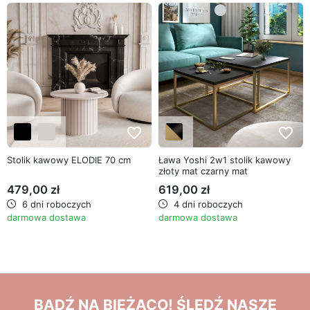
favorite_border
favorite_border
Stolik kawowy ELODIE 70 cm
Ława Yoshi 2w1 stolik kawowy
złoty mat czarny mat
479,00 zł
619,00 zł
6 dni roboczych
4 dni roboczych
darmowa dostawa
darmowa dostawa
BĄDŹ NA BIEŻĄCO! ŚLEDŹ NASZE