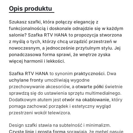
Opis produktu
Kolorystyka
biały
czarny
dąb sonoma
Szukasz szafki, która połączy elegancję z
funkcjonalnością i doskonale odnajdzie się w każdym
kaszmir
salonie? Szafka RTV HANA to propozycja stworzona
z myślą o tych, którzy chcą urządzić przestrzeń w
Typ szafki
stojąca
nowoczesnym, a jednocześnie przytulnym stylu. Jej
ponadczasowa forma sprawi, że wnętrze zyska
ean13
5905723928769
więcej harmonii i lekkości.
Termin dostawy:
10 dni roboczych
Szafka RTV HANA
to synonim
praktyczności
. Dwa
Ze względu na proces produkcyjny i właściwości materiałów,
uchylane fronty
umożliwiają wygodne
możliwe są tolerancje wymiarowe na poziomie +/- 2–3 cm.
przechowywanie akcesoriów, a
otwarte półki
świetnie
sprawdzą się do ustawienia sprzętu multimedialnego.
Dodatkowym atutem jest
otwór na okablowanie
, który
pomaga zachować porządek i estetyczny wygląd
przestrzeni wokół telewizora.
Design szafki stawia na subtelność i minimalizm.
Czyste linie
i
prosta forma
sprawiają, że mebel pasuje