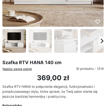
favorite_border
eyboard_arrow_left
keyboard_arrow_rig
Poprzedni
Na
Szafka RTV HANA 140 cm
ID produktu - 1214
Napisz swoją opinię
369,00 zł
Szafka RTV HANA to połączenie elegancji, funkcjonalności i
ponadczasowego stylu, które sprawi, że Twój salon stanie się
jeszcze bardziej harmonijny i praktyczny.
Kolorystyka