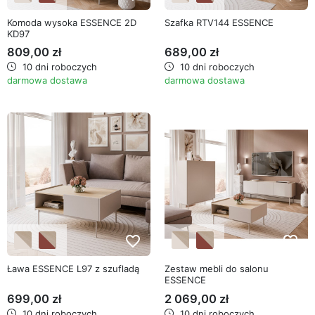
Komoda wysoka ESSENCE 2D
Szafka RTV144 ESSENCE
KD97
809,00 zł
689,00 zł
10 dni roboczych
10 dni roboczych
darmowa dostawa
darmowa dostawa
favorite_border
favorite_border
Ława ESSENCE L97 z szufladą
Zestaw mebli do salonu
ESSENCE
699,00 zł
2 069,00 zł
10 dni roboczych
10 dni roboczych