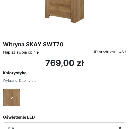
favorite_border
Witryna SKAY SWT70
ID produktu - 463
Napisz swoją opinię
769,00 zł
Kolorystyka
Wybrano: Dąb riviera
Dąb riviera
Oświetlenie LED