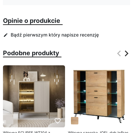
Opinie o produkcie
Bądź pierwszym który napisze recenzję
edit
keyboard_arrow_left
keyboard_arrow_right
Podobne produkty
Poprz
Na
favorite_border
favorite_border
Witryna ECLIPSE WT104 z
Witryna szeroka JOEL dąb lefkas