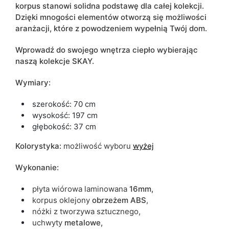
Termin dostawy:
10 dni roboczych
korpus stanowi solidna podstawę dla całej kolekcji.
Dzięki mnogości elementów otworzą się możliwości
Ze względu na proces produkcyjny i właściwości materiałów,
aranżacji, które z powodzeniem wypełnią Twój dom.
możliwe są tolerancje wymiarowe na poziomie +/- 2–3 cm.
Wprowadź do swojego wnętrza ciepło wybierając
naszą kolekcje SKAY.
Wymiary:
szerokość: 70 cm
wysokość: 197 cm
głębokość: 37 cm
Kolorystyka:
możliwość wyboru
wyżej
Wykonanie:
płyta wiórowa laminowana
16mm,
korpus oklejony
obrzeżem ABS
,
nóżki z tworzywa sztucznego,
uchwyty
metalowe,