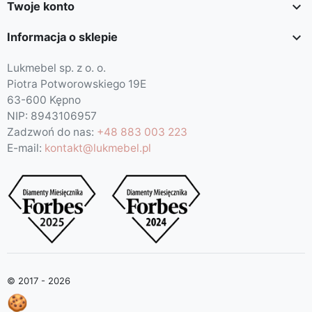

Twoje konto

Informacja o sklepie
Lukmebel sp. z o. o.
Piotra Potworowskiego 19E
63-600 Kępno
NIP: 8943106957
Zadzwoń do nas:
+48 883 003 223
E-mail:
kontakt@lukmebel.pl
© 2017 - 2026
🍪