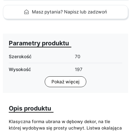
Masz pytania? Napisz lub zadzwoń
Parametry produktu
Szerokość
70
Wysokość
197
Pokaż więcej
Głębokość
37
Oświetlenie LED
możliwość dokupienia
Opis produktu
Wykończenie
mat
ean13
5903864029208
Klasyczna forma ubrana w dębowy dekor, na tle
której wydobywa się prosty uchwyt. Listwa okalająca