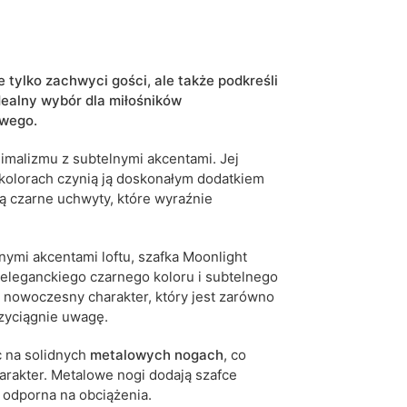
czarny
kaszmir
tylko zachwyci gości, ale także podkreśli
ealny wybór dla miłośników
stojąca
owego.
5905723927403
malizmu z subtelnymi akcentami. Jej
 kolorach czynią ją doskonałym dodatkiem
6 dni roboczych
ą czarne uchwyty, które wyraźnie
iwe są tolerancje wymiarowe na poziomie +/- 2–3
nymi akcentami loftu, szafka Moonlight
eleganckiego czarnego koloru i subtelnego
 nowoczesny charakter, który jest zarówno
rzyciągnie uwagę.
c na solidnych
metalowych
nogach
, co
charakter. Metalowe nogi
dodają szafce
j odporna na obciążenia.