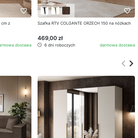
favorite_border
favorite_border
 cm z
Szafka RTV COLGANTE ORZECH 150 na nóżkach
469,00 zł
armowa dostawa
6 dni roboczych
darmowa dostawa
keyboard_arrow_left
keyboard_arrow_right
Poprz
Na