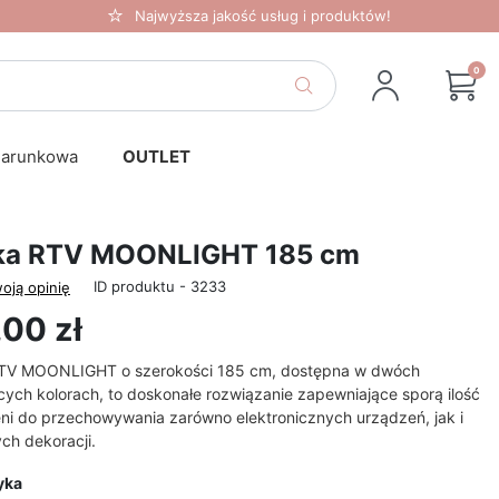
Najwyższa jakość usług i produktów!
0
darunkowa
OUTLET
ka RTV MOONLIGHT 185 cm
ID produktu - 3233
oją opinię
00 zł
TV MOONLIGHT o szerokości 185 cm, dostępna w dwóch
ych kolorach, to doskonałe rozwiązanie zapewniające sporą ilość
eni do przechowywania zarówno elektronicznych urządzeń, jak i
ch dekoracji.
yka