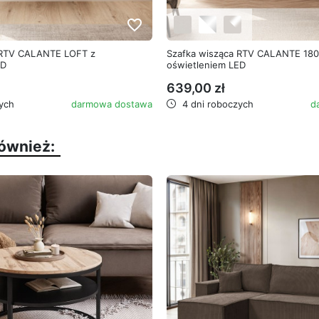
favorite_border
 RTV CALANTE LOFT z
Szafka wisząca RTV CALANTE 180
ED
oświetleniem LED
639,00 zł
ych
darmowa dostawa
4 dni roboczych
d
również: