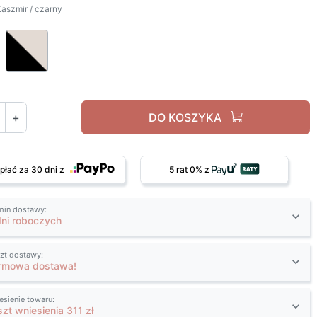
aszmir / czarny
Kaszmir / czarny
Czarny / kaszmir
+
DO KOSZYKA
płać za 30 dni z
5 rat 0% z
min dostawy:
dni roboczych
zt dostawy:
rmowa dostawa!
esienie towaru:
szt wniesienia 311 zł