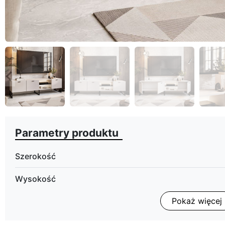
eyboard_arrow_left
Poprzedni
Parametry produktu
Szerokość
Wysokość
Pokaż więcej
Głębokość
Wykończenie