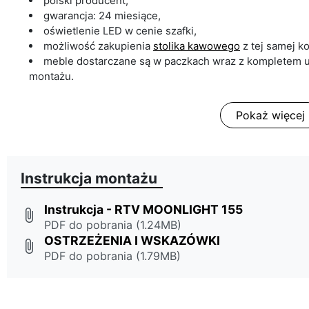
polski producent,
gwarancja: 24 miesiące,
oświetlenie LED w cenie szafki,
możliwość zakupienia
stolika kawowego
z tej samej ko
meble dostarczane są w paczkach wraz z kompletem u
montażu.
Pokaż więcej
Instrukcja montażu
Instrukcja - RTV MOONLIGHT 155
attach_file
PDF do pobrania (1.24MB)
OSTRZEŻENIA I WSKAZÓWKI
attach_file
PDF do pobrania (1.79MB)