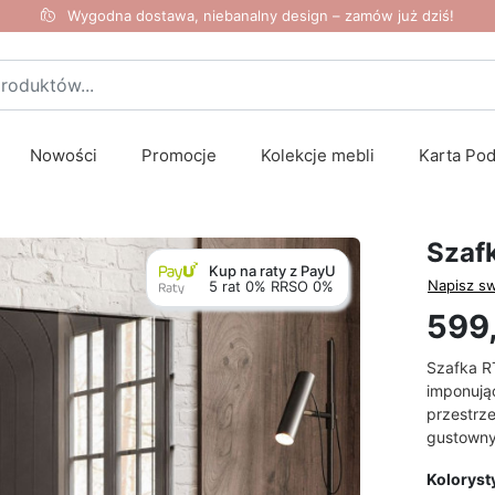
Wygodna dostawa, niebanalny design – zamów już dziś!
Nowości
Promocje
Kolekcje mebli
Karta Po
Szaf
Kup na raty z PayU
Napisz sw
5 rat 0% RRSO 0%
599,
Szafka R
imponując
przestrz
gustowny
Koloryst