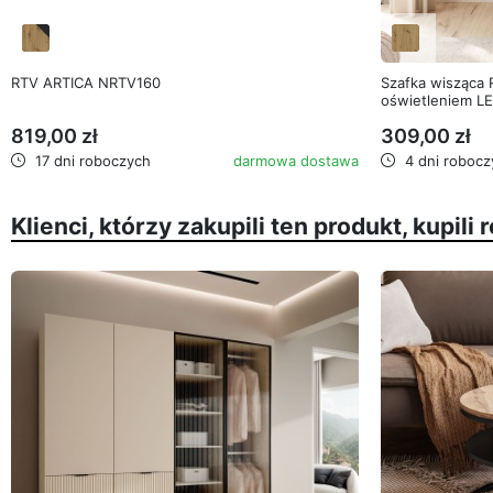
favorite_border
RTV ARTICA NRTV160
Szafka wisząca
oświetleniem L
819,00 zł
309,00 zł
17 dni roboczych
darmowa dostawa
4 dni robocz
Klienci, którzy zakupili ten produkt, kupili 