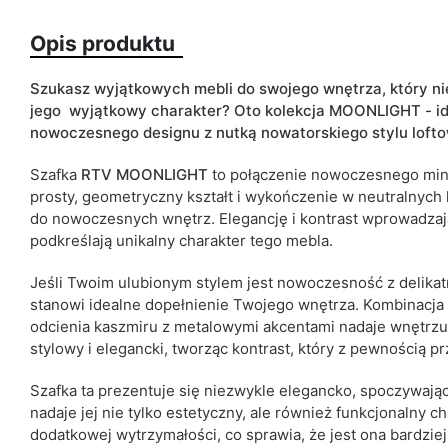
Opis produktu
Kolorystyka
Szukasz wyjątkowych mebli do swojego wnętrza, który nie 
jego wyjątkowy charakter? Oto kolekcja MOONLIGHT - id
Typ szafki
nowoczesnego designu
z nutką nowatorskiego stylu loft
ean13
Szafka
RTV MOONLIGHT
to połączenie nowoczesnego mini
prosty, geometryczny kształt i wykończenie w neutralnych
Termin dostawy:
do nowoczesnych wnętrz.
Elegancję i kontrast wprowadzaj
Ze względu na proces produkcyjny i właściwości materiałów, możl
podkreślają unikalny charakter tego mebla.
cm.
Jeśli Twoim ulubionym stylem jest nowoczesność z delikat
stanowi idealne dopełnienie Twojego wnętrza. Kombinacja 
odcienia kaszmiru z metalowymi akcentami nadaje wnętrzu
stylowy i elegancki, tworząc kontrast, który z pewnością p
Szafka ta prezentuje się niezwykle elegancko, spoczywają
nadaje jej nie tylko estetyczny, ale również funkcjonalny 
dodatkowej wytrzymałości, co sprawia, że jest ona bardzie