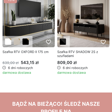
favorite_border
favorite_border
Szafka RTV OXFORD II 175 cm
Szafka RTV SHADOW 2S z
szufladami
543,15 zł
809,00 zł
639,00 zł
6 dni roboczych
6 dni roboczych
darmowa dostawa
darmowa dostawa
BĄDŹ NA BIEŻĄCO! ŚLEDŹ NASZE
PROFILE NA