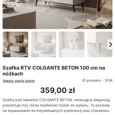
favorite_border
eyboard_arrow_left
keyboard_arrow_rig
Poprzedni
Na
Szafka RTV COLGANTE BETON 100 cm na
nóżkach
ID produktu - 3134
Napisz swoją opinię
359,00 zł
Szafka pod telewizor COLGANTE BETON, emanująca elegancją,
prezentuje trzy różne możliwości nóżek do wyboru. To pozwala
na dopasowanie do indywidualnych preferencji oraz charakteru