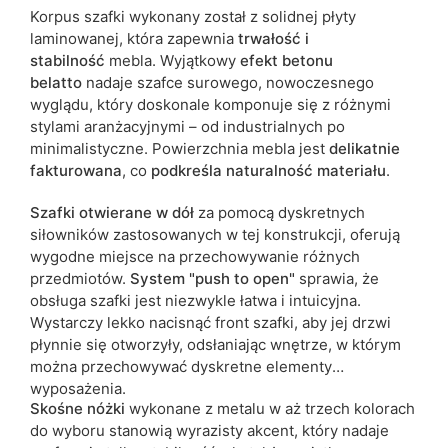
Korpus szafki wykonany został z solidnej płyty
laminowanej, która zapewnia
trwałość i
stabilność
mebla. Wyjątkowy
efekt betonu
belatto
nadaje szafce surowego, nowoczesnego
wyglądu, który doskonale komponuje się z różnymi
stylami aranżacyjnymi – od industrialnych po
minimalistyczne. Powierzchnia mebla jest
delikatnie
fakturowana
, co
podkreśla naturalność materiału
.
Szafki otwierane w dół
za pomocą dyskretnych
siłowników zastosowanych w tej konstrukcji, oferują
wygodne miejsce na przechowywanie różnych
przedmiotów.
System "push to open"
sprawia, że
obsługa szafki jest niezwykle łatwa i intuicyjna.
Wystarczy lekko nacisnąć front szafki, aby jej drzwi
płynnie się otworzyły, odsłaniając wnętrze, w którym
można przechowywać dyskretne elementy
wyposażenia.
Skośne nóżki
wykonane z metalu w aż trzech kolorach
do wyboru stanowią wyrazisty akcent, który nadaje