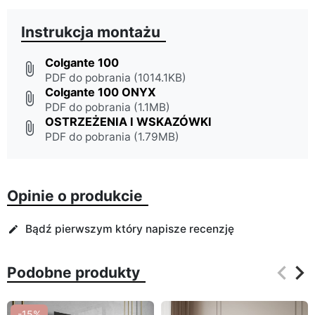
Instrukcja montażu
Colgante 100
attach_file
PDF do pobrania (1014.1KB)
Colgante 100 ONYX
attach_file
PDF do pobrania (1.1MB)
OSTRZEŻENIA I WSKAZÓWKI
attach_file
PDF do pobrania (1.79MB)
Opinie o produkcie
Bądź pierwszym który napisze recenzję
edit
keyboard_arrow_left
keyboard_arrow_right
Podobne produkty
Poprz
Na
-15%