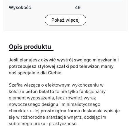
Wysokość
49
Pokaż więcej
Głębokość
40
Oświetlenie LED
możliwość dokupienia
Opis produktu
Wykończenie
mat
Kolorystyka
beton
Jeśli planujesz ożywić wystrój swojego mieszkania i
potrzebujesz stylowej szafki pod telewizor, mamy
Typ szafki
stojąca
coś specjalnie dla Ciebie.
ean13
5905723910894
Szafka wisząca o efektownym wykończeniu w
kolorze
beton belatto
to nie tylko funkcjonalny
Termin dostawy:
4 dni roboczych
element wyposażenia, lecz również wyraz
nowoczesnego designu i minimalistycznego
Ze względu na proces produkcyjny i właściwości materiałów,
charakteru. Jej
prostokątna forma
doskonale wpisuje
możliwe są tolerancje wymiarowe na poziomie +/- 2–3 cm.
się w różnorodne aranżacje wnętrz, dodając im
subtelnego uroku i praktyczności.