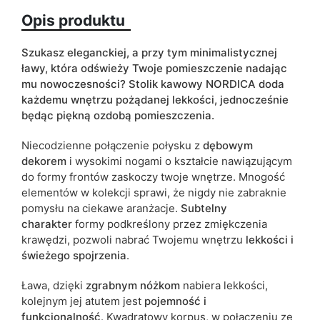
Opis produktu
Kolorystyka
biały
Szuflady
tak
Szukasz eleganckiej, a przy tym minimalistycznej
ławy, która odświeży Twoje pomieszczenie nadając
ean13
5903864016710
mu nowoczesności? Stolik kawowy NORDICA doda
każdemu wnętrzu pożądanej lekkości, jednocześnie
Termin dostawy:
17 dni roboczych
będąc piękną ozdobą pomieszczenia.
Ze względu na proces produkcyjny i właściwości materiałów,
Niecodzienne połączenie połysku z
dębowym
możliwe są tolerancje wymiarowe na poziomie +/- 2–3 cm.
dekorem
i wysokimi nogami o kształcie nawiązującym
do formy frontów zaskoczy twoje wnętrze. Mnogość
elementów w kolekcji sprawi, że nigdy nie zabraknie
pomysłu na ciekawe aranżacje.
Subtelny
charakter
formy podkreślony przez zmiękczenia
krawędzi, pozwoli nabrać Twojemu wnętrzu
lekkości i
świeżego spojrzenia
.
Ława, dzięki
zgrabnym nóżkom
nabiera lekkości,
kolejnym jej atutem jest
pojemność i
funkcjonalność
. Kwadratowy korpus, w połączeniu ze