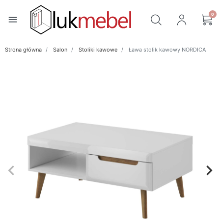
0
menu
Strona główna
Salon
Stoliki kawowe
Ława stolik kawowy NORDICA
keyboard_arrow_left
keyboard_arrow_right
Poprzedni
Na