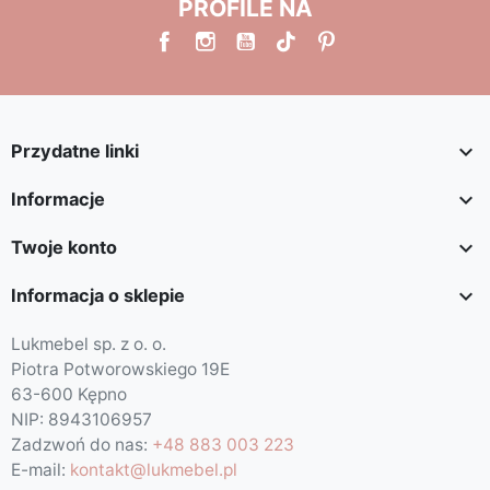
PROFILE NA

Przydatne linki

Informacje

Twoje konto

Informacja o sklepie
Lukmebel sp. z o. o.
Piotra Potworowskiego 19E
63-600 Kępno
NIP: 8943106957
Zadzwoń do nas:
+48 883 003 223
E-mail:
kontakt@lukmebel.pl