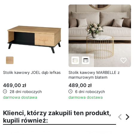
favorite_border
favorite_border
Stolik kawowy JOEL dąb lefkas
Stolik kawowy MARBELLE z
marmurowym blatem
469,00 zł
489,00 zł
28 dni roboczych
6 dni roboczych
darmowa dostawa
darmowa dostawa
Klienci, którzy zakupili ten produkt,
keyboard_arrow_left
keyboard_arrow_right
kupili również:
Poprz
Na