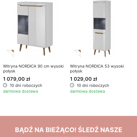
favorite_border
favorite_border
Witryna NORDICA 90 cm wysoki
Witryna NORDICA 53 wysoki
połysk
połysk
1 079,00 zł
1 029,00 zł
10 dni roboczych
10 dni roboczych
darmowa dostawa
darmowa dostawa
BĄDŹ NA BIEŻĄCO! ŚLEDŹ NASZE