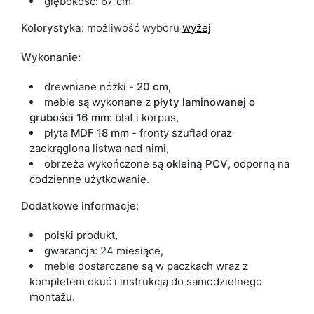
głębokość: 67 cm
Kolorystyka:
możliwość wyboru
wyżej
Wykonanie:
drewniane nóżki -
20 cm
,
meble są wykonane z
płyty laminowanej o
grubości 16 mm:
blat i korpus,
płyta
MDF 18 mm
- fronty szuflad oraz
zaokrąglona listwa nad nimi,
obrzeża wykończone są
okleiną PCV
, odporną na
codzienne użytkowanie.
Dodatkowe informacje:
polski produkt,
gwarancja: 24 miesiące,
meble dostarczane są w paczkach wraz z
kompletem okuć i instrukcją do samodzielnego
montażu.