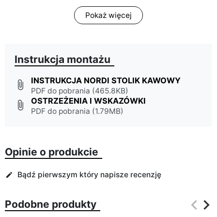
Pokaż więcej
Instrukcja montażu
INSTRUKCJA NORDI STOLIK KAWOWY
attach_file
PDF do pobrania (465.8KB)
OSTRZEŻENIA I WSKAZÓWKI
attach_file
PDF do pobrania (1.79MB)
Opinie o produkcie
Bądź pierwszym który napisze recenzję
edit
keyboard_arrow_left
keyboard_arrow_right
Podobne produkty
Poprz
Na