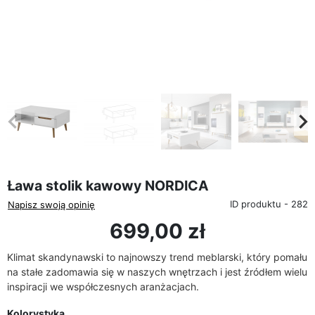
favorite_border
eyboard_arrow_left
keyboard_arrow_rig
Poprzedni
Na
Ława stolik kawowy NORDICA
ID produktu - 282
Napisz swoją opinię
699,00 zł
Klimat skandynawski to najnowszy trend meblarski, który pomału
na stałe zadomawia się w naszych wnętrzach i jest źródłem wielu
inspiracji we współczesnych aranżacjach.
Kolorystyka