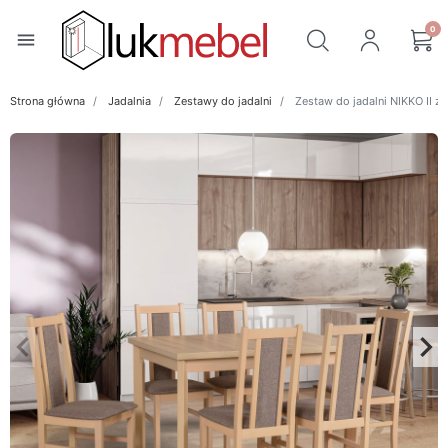
0
menu
Strona główna
Jadalnia
Zestawy do jadalni
Zestaw do jadalni NIKKO II ze
keyboard_arrow_left
keyboard_arrow_right
Poprzedni
Na