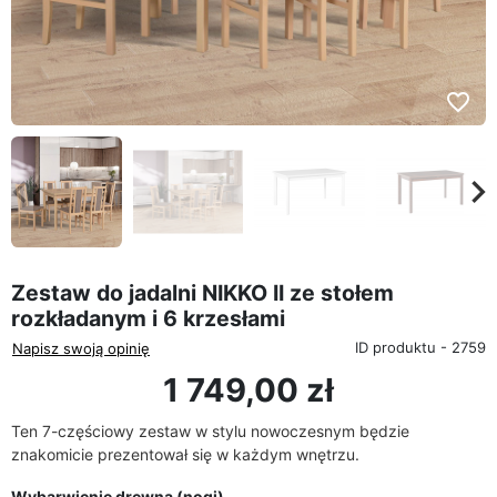
favorite_border
eyboard_arrow_left
keyboard_arrow_rig
Poprzedni
Na
Zestaw do jadalni NIKKO II ze stołem
rozkładanym i 6 krzesłami
ID produktu - 2759
Napisz swoją opinię
1 749,00 zł
Ten 7-częściowy zestaw w stylu nowoczesnym będzie
znakomicie prezentował się w każdym wnętrzu.
Wybarwienie drewna (nogi)