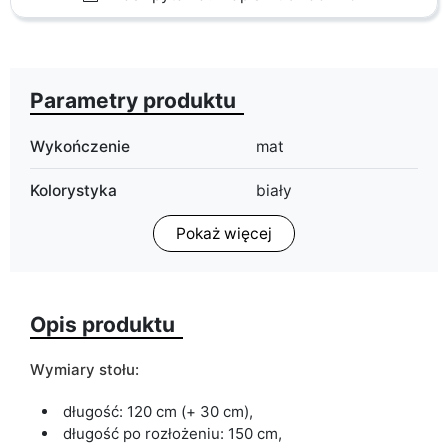
Parametry produktu
Wykończenie
mat
Kolorystyka
biały
buk naturalny
Pokaż więcej
czarny
dąb grandson
dąb sonoma
grafit
Opis produktu
kasztan
olcha
Wymiary stołu:
orzech
wenge
długość: 120 cm (+ 30 cm),
długość po rozłożeniu: 150 cm,
Typ stołu
rozkładany