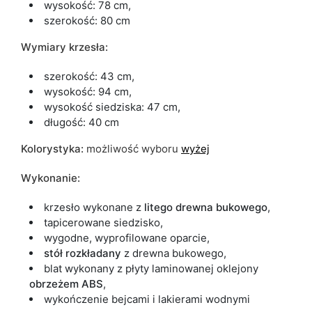
wysokość: 78 cm,
szerokość: 80 cm
Termin dostawy:
28 dni roboczych
Wymiary krzesła:
Ze względu na proces produkcyjny i właściwości materiałów,
możliwe są tolerancje wymiarowe na poziomie +/- 2–3 cm.
szerokość: 43 cm,
wysokość: 94 cm,
wysokość siedziska: 47 cm,
długość: 40 cm
Kolorystyka:
możliwość wyboru
wyżej
Wykonanie:
krzesło wykonane z
litego drewna
bukowego
,
tapicerowane siedzisko,
wygodne, wyprofilowane oparcie,
stół rozkładany
z drewna bukowego,
blat wykonany z płyty laminowanej oklejony
obrzeżem
ABS
,
wykończenie bejcami i lakierami wodnymi