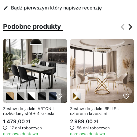
Bądź pierwszym który napisze recenzję
edit
keyboard_arrow_left
keyboard_arrow_right
Podobne produkty
Poprz
Na
favorite_border
favorite_border
Zestaw do jadalni ARTON III
Zestaw do jadalni BELLE z
rozkładany stół + 4 krzesła
czterema krzesłami
1 479,00 zł
2 989,00 zł
17 dni roboczych
56 dni roboczych
darmowa dostawa
darmowa dostawa