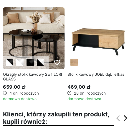
favorite_border
favorite_border
Okrągły stolik kawowy 2w1 LORI
Stolik kawowy JOEL dąb lefkas
GLASS
659,00 zł
469,00 zł
4 dni roboczych
28 dni roboczych
darmowa dostawa
darmowa dostawa
Klienci, którzy zakupili ten produkt,
keyboard_arrow_left
keyboard_arrow_right
kupili również:
Poprz
Na