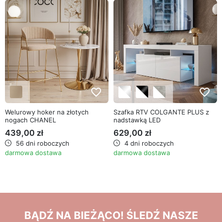
favorite_border
favorite_border
Welurowy hoker na złotych
Szafka RTV COLGANTE PLUS z
nogach CHANEL
nadstawką LED
439,00 zł
629,00 zł
56 dni roboczych
4 dni roboczych
darmowa dostawa
darmowa dostawa
BĄDŹ NA BIEŻĄCO! ŚLEDŹ NASZE