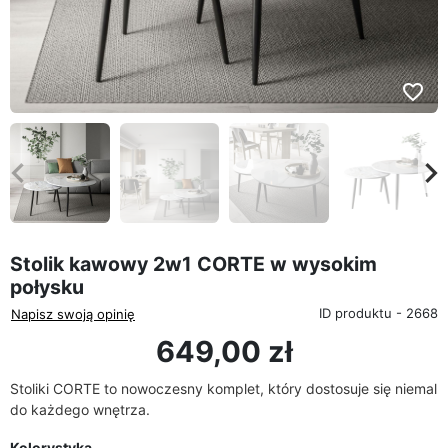
favorite_border
eyboard_arrow_left
keyboard_arrow_rig
Poprzedni
Na
Stolik kawowy 2w1 CORTE w wysokim
połysku
ID produktu - 2668
Napisz swoją opinię
649,00 zł
Stoliki CORTE to nowoczesny komplet, który dostosuje się niemal
do każdego wnętrza.
Kolorystyka