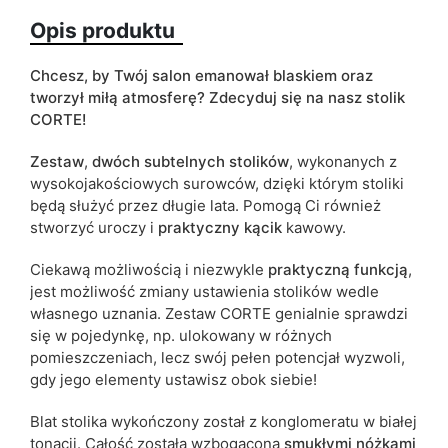
Opis produktu
Kolorystyka
biały
czarny
Chcesz
,
by
Twój salon
emanował blaskiem oraz
ean13
5904870899076
tworzył miłą atmosferę? Z
decyduj się na nasz stolik
CORTE!
Termin dostawy:
17 dni roboczych
Zestaw
,
dwóch
subtelnych
stolików
, wykonanych z
Ze względu na proces produkcyjny i właściwości materiałów,
wysokojakościowych
surowców, dzięki którym stoliki
możliwe są tolerancje wymiarowe na poziomie +/- 2–3 cm.
będą służyć przez długie lata. P
omogą Ci również
stworzyć uroczy i
praktyczny
kącik
kawowy.
Ciekawą możliwością i niezwykle
praktyczną funkcją
,
jest możliwość
zmiany ustawienia stolików
wedle
własnego uznania.
Zestaw CORTE genialnie sprawdzi
się w pojedynkę, np. ulokowany w różnych
pomieszczeniach, lecz swój pełen potencjał wyzwoli,
gdy jego elementy ustawisz obok siebie!
Blat stolika wykończony został z konglomeratu w białej
tonacji.
Całość została wzbogacona
smukłymi
nóżkami