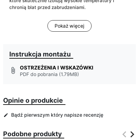
które skutecznie izolują wysokie temperatury i
chronią blat przed zabrudzeniami.
Pokaż więcej
Instrukcja montażu
OSTRZEŻENIA I WSKAZÓWKI
attach_file
PDF do pobrania (1.79MB)
Opinie o produkcie
Bądź pierwszym który napisze recenzję
edit
keyboard_arrow_left
keyboard_arrow_right
Podobne produkty
Poprz
Na