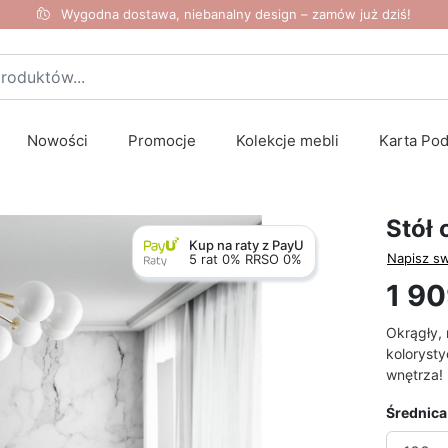
Wygodna dostawa, niebanalny design – zamów już dziś!
Nowości
Promocje
Kolekcje mebli
Karta Po
Stół
Kup na raty z PayU
Napisz sw
5 rat 0% RRSO 0%
1 90
Okrągły, 
koloryst
wnętrza!
Średnica