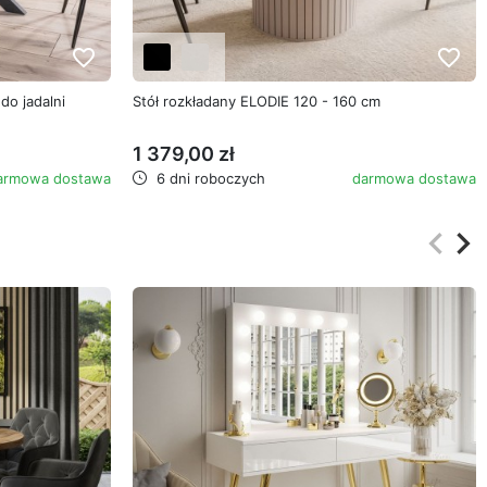
favorite_border
favorite_border
do jadalni
Stół rozkładany ELODIE 120 - 160 cm
1 379,00 zł
armowa dostawa
6 dni roboczych
darmowa dostawa
keyboard_arrow_left
keyboard_arrow_right
Poprz
Na