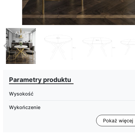
eyboard_arrow_left
Poprzedni
Parametry produktu
Wysokość
Wykończenie
Pokaż więcej
Kolorystyka