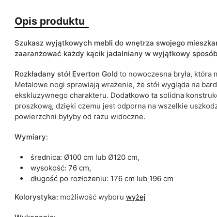
Opis produktu
Szukasz wyjątkowych mebli do wnętrza swojego mieszkani
zaaranżować każdy kącik jadalniany w wyjątkowy sposó
Typ stołu
Rozkładany
stół
Everton
Gold
to nowoczesna bryła, która
Metalowe nogi sprawiają wrażenie, że stół wygląda na bard
ean13
ekskluzywnego charakteru. Dodatkowo ta solidna konstru
proszkową, dzięki czemu jest odporna na wszelkie uszkodze
Termin dostawy:
powierzchni byłyby od razu widoczne.
Ze względu na proces produkcyjny i właściwości materiałów, możl
Wymiary:
cm.
średnica:
Ø
100 cm lub
Ø
120 cm,
wysokość: 76 cm,
długość po rozłożeniu: 176 cm lub 196 cm
Kolorystyka:
możliwość wyboru
wyżej