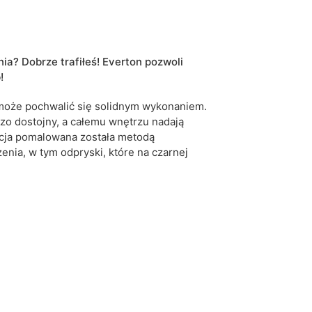
czarny
dąb kraft złoty
dąb sonoma
grafit
a? Dobrze trafiłeś! Everton pozwoli
złoty
b!
rozkładany
 może pochwalić się solidnym wykonaniem.
zo dostojny, a całemu wnętrzu nadają
5904870898086
kcja pomalowana została metodą
nia, w tym odpryski, które na czarnej
10 dni roboczych
iwe są tolerancje wymiarowe na poziomie +/- 2–3