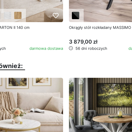
favorite_border
 ARTON II 140 cm
Okrągły stół rozkładany MASSIMO 
3 879,00 zł
ych
darmowa dostawa
56 dni roboczych
d
również: