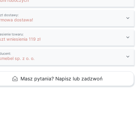
 dni roboczych
zt dostawy:
rmowa dostawa!
esienie towaru:
szt wniesienia 119 zł
ducent:
kmebel sp. z o. o.
Masz pytania? Napisz lub zadzwoń