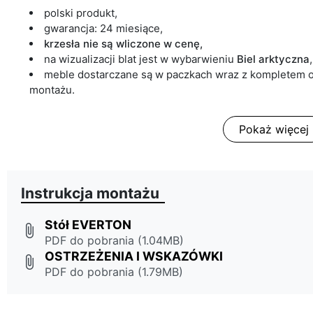
polski produkt,
gwarancja: 24 miesiące,
krzesła nie są wliczone w cenę,
na wizualizacji blat jest w wybarwieniu
Biel arktyczna
,
meble dostarczane są w paczkach wraz z kompletem o
montażu.
Pokaż więcej
Instrukcja montażu
Stół EVERTON
attach_file
PDF do pobrania (1.04MB)
OSTRZEŻENIA I WSKAZÓWKI
attach_file
PDF do pobrania (1.79MB)