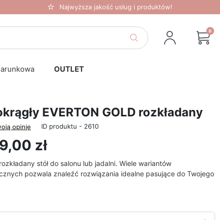
Najwyższa jakość usług i produktów!
0
darunkowa
OUTLET
 okrągły EVERTON GOLD rozkładany
ID produktu - 2610
oją opinię
9,00 zł
rozkładany stół do salonu lub jadalni. Wiele wariantów
ycznych
pozwala znaleźć rozwiązania idealne pasujące do Twojego