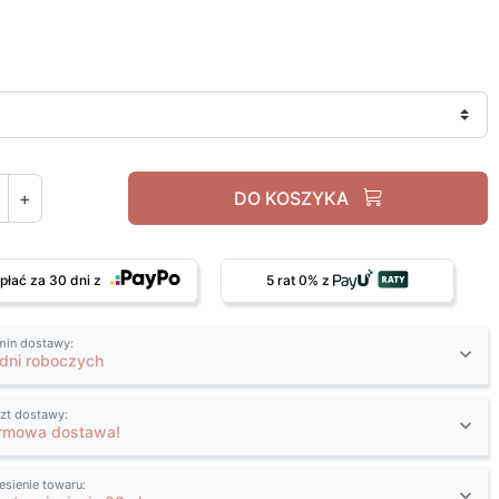
+
DO KOSZYKA
płać za 30 dni z
5 rat 0% z
min dostawy:
 dni roboczych
zt dostawy:
rmowa dostawa!
esienie towaru: