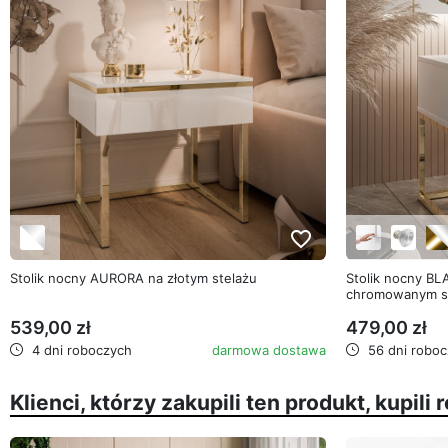
favorite_border
Stolik nocny AURORA na złotym stelażu
Stolik nocny B
chromowanym s
539,00 zł
479,00 zł
4 dni roboczych
darmowa dostawa
56 dni roboc
Klienci, którzy zakupili ten produkt, kupili 