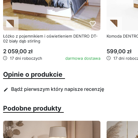
favorite_border
Łóżko z pojemnikiem i oświetleniem DENTRO DT-
Komoda DENTRO D
02 biały dąb stirling
2 059,00 zł
599,00 zł
17 dni roboczych
darmowa dostawa
17 dni roboc
Opinie o produkcie
Bądź pierwszym który napisze recenzję
edit
Podobne produkty