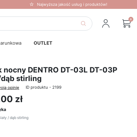
Najwyższa jakość usług i produktów!
0
darunkowa
OUTLET
ik nocny DENTRO DT-03L DT-03P
/dąb stirling
ID produktu - 2199
oją opinię
00 zł
yka
ały / dąb stirling
Biały / dąb stirling