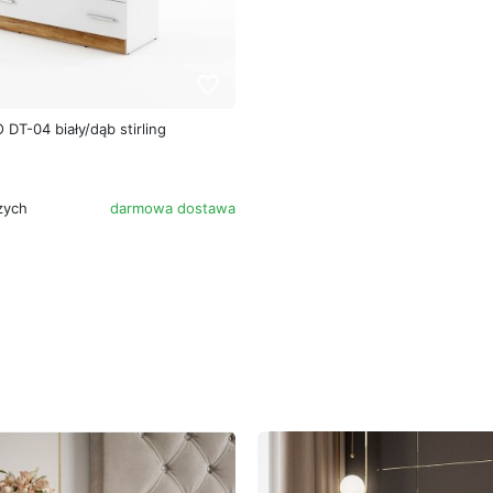
favorite_border
T-04 biały/dąb stirling
zych
darmowa dostawa