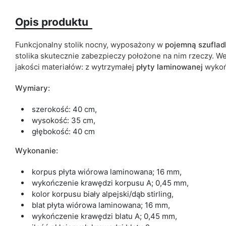
Opis produktu
Kolorystyka
Funkcjonalny stolik nocny, wyposażony w
pojemną
szuflad
stolika skutecznie zabezpieczy położone na nim rzeczy. W
Szuflady
jakości materiałów: z wytrzymałej
płyty laminowanej
wykoń
Typ szafki
Wymiary:
ean13
szerokość: 40 cm,
wysokość: 35 cm,
Termin dostawy:
głębokość: 40 cm
Ze względu na proces produkcyjny i właściwości materiałów, możl
cm.
Wykonanie:
korpus płyta wiórowa laminowana; 16 mm,
wykończenie krawędzi korpusu A; 0,45 mm,
kolor korpusu biały alpejski/dąb stirling,
blat płyta wiórowa laminowana; 16 mm,
wykończenie krawędzi blatu A; 0,45 mm,