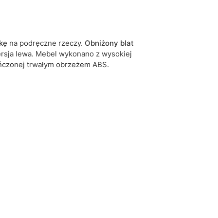
biały
dąb stirling
kę
na podręczne rzeczy.
Obniżony
blat
ersja lewa. Mebel wykonano z wysokiej
tak
czonej trwałym obrzeżem ABS.
stojąca
5904870895085
17 dni roboczych
iwe są tolerancje wymiarowe na poziomie +/- 2–3