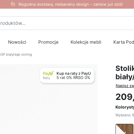
Wygodna dostawa, niebanalny design – zamów już dziś!
Nowości
Promocje
Kolekcje mebli
Karta Po
P biały/dąb stirling
Stol
Kup na raty z PayU
biały
5 rat 0% RRSO 0%
Napisz sw
209,
Koloryst
Wybrano: Bi