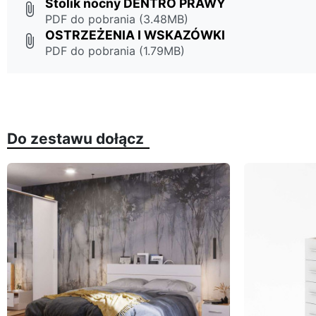
Stolik nocny DENTRO PRAWY
attach_file
PDF do pobrania (3.48MB)
OSTRZEŻENIA I WSKAZÓWKI
attach_file
PDF do pobrania (1.79MB)
Do zestawu dołącz