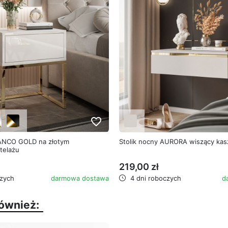
favorite_border
LANCO GOLD na złotym
Stolik nocny AURORA wiszący kas
telażu
219,00 zł
zych
darmowa dostawa
4 dni roboczych
d
również: