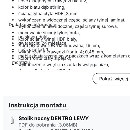
ilość oklejonych krawędzi blatu 2,
kolor blatu dąb stirling,
ściana tylna płyta HDF; 3 mm,
wykończenie widocznej części ściany tylnej laminat,
Dodatkowe informacje:
wykończenie niewidocznej części tylnej surowa,
mocowanie ściany tylnej nuta,
polski produkt,
kolor ściany tylnej HDF biały,
gwarancja: 24 miesiące,
front płyta wiórowa laminowana; 16 mm,
ilość szuflad: 1,
wykończenie krawędzi frontu A; 0,45 mm,
meble dostarczane są w paczkach wraz z kompletem o
kolor frontu biały alpejski,
montażu
wykończenie wnętrza szuflady wstęga biała,
dno szuflady płyta HDF; 3 mm
Pokaż więcej
Instrukcja montażu
Stolik nocny DENTRO LEWY
attach_file
PDF do pobrania (3.06MB)