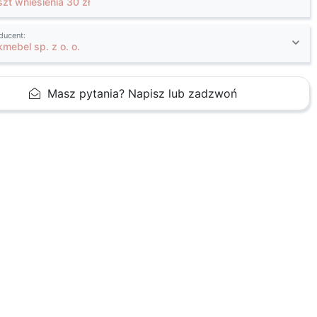
szt wniesienia 30 zł
ducent:
kmebel sp. z o. o.
Masz pytania? Napisz lub zadzwoń