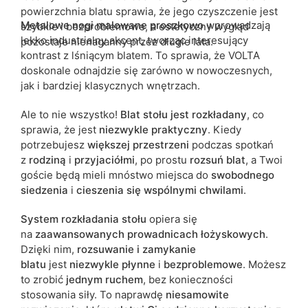
powierzchnia blatu sprawia, że jego czyszczenie jest
Metalowe nogi malowane proszkowo
wprowadzają
szybkie i bezproblemowe, a estetyczny wygląd
lekko industrialny akcent, tworząc interesujący
pozostaje nienaganny przez długie lata.
kontrast z lśniącym blatem. To sprawia, że VOLTA
doskonale odnajdzie się zarówno w nowoczesnych,
jak i bardziej klasycznych wnętrzach.
Ale to nie wszystko!
Blat stołu jest rozkładany
, co
sprawia, że jest
niezwykle praktyczny
. Kiedy
potrzebujesz
większej przestrzeni
podczas spotkań
z
rodziną
i
przyjaciółmi
, po prostu
rozsuń blat
, a Twoi
goście będą mieli mnóstwo miejsca do
swobodnego
siedzenia
i
cieszenia się wspólnymi chwilami
.
System rozkładania stołu
opiera się
na
zaawansowanych prowadnicach łożyskowych
.
Dzięki nim,
rozsuwanie i zamykanie
blatu
jest
niezwykle płynne
i
bezproblemowe
. Możesz
to zrobić
jednym ruchem
, bez konieczności
stosowania siły. To naprawdę
niesamowite