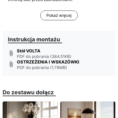
Pokaż więcej
Instrukcja montażu
Stół VOLTA
attach_file
PDF do pobrania (384.51KB)
OSTRZEŻENIA I WSKAZÓWKI
attach_file
PDF do pobrania (1.79MB)
Do zestawu dołącz