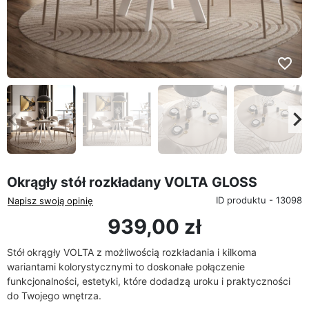
favorite_border
eyboard_arrow_left
keyboard_arrow_rig
Poprzedni
Na
Okrągły stół rozkładany VOLTA GLOSS
ID produktu - 13098
Napisz swoją opinię
939,00 zł
Stół okrągły VOLTA z możliwością rozkładania i kilkoma
wariantami kolorystycznymi to doskonałe połączenie
funkcjonalności, estetyki, które dodadzą uroku i praktyczności
do Twojego wnętrza.