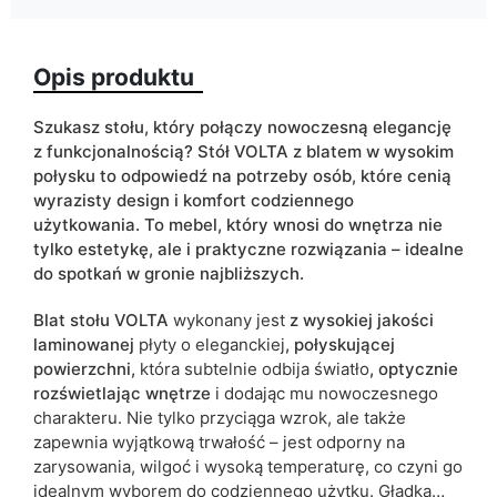
Głębokość
100
Opis produktu
Wykończenie
połysk
Kolorystyka
biały
Szukasz stołu, który połączy nowoczesną elegancję
kaszmir
z funkcjonalnością?
Stół VOLTA z blatem w wysokim
połysku to odpowiedź na potrzeby osób, które cenią
Typ stołu
rozkładany
wyrazisty design i komfort codziennego
użytkowania. To mebel, który wnosi do wnętrza nie
ean13
5905723971734
tylko estetykę, ale i praktyczne rozwiązania – idealne
do spotkań w gronie najbliższych.
Termin dostawy:
6 dni roboczych
Blat stołu VOLTA
wykonany jest
z wysokiej jakości
Ze względu na proces produkcyjny i właściwości materiałów,
laminowanej
płyty o eleganckiej
, połyskującej
możliwe są tolerancje wymiarowe na poziomie +/- 2–3 cm.
powierzchni,
która subtelnie odbija światło
, optycznie
rozświetlając wnętrze
i dodając mu nowoczesnego
charakteru. Nie tylko przyciąga wzrok, ale także
zapewnia wyjątkową trwałość – jest odporny na
zarysowania, wilgoć i wysoką temperaturę, co czyni go
idealnym wyborem do codziennego użytku. Gładka