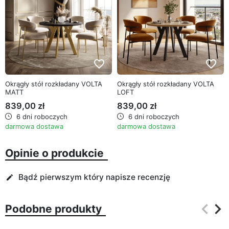
favorite_border
favorite_border
Okrągły stół rozkładany VOLTA
Okrągły stół rozkładany VOLTA
MATT
LOFT
839,00 zł
839,00 zł
6 dni roboczych
6 dni roboczych
darmowa dostawa
darmowa dostawa
Opinie o produkcie
Bądź pierwszym który napisze recenzję
edit
keyboard_arrow_left
keyboard_arrow_right
Podobne produkty
Poprz
Na