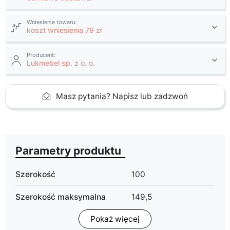
Wniesienie towaru:
koszt wniesienia 79 zł
Producent:
Lukmebel sp. z o. o.
Masz pytania? Napisz lub zadzwoń
Parametry produktu
Szerokość
100
Szerokość maksymalna
149,5
Pokaż więcej
Wysokość
72,5