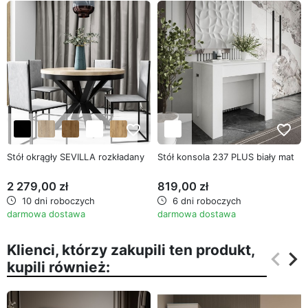
favorite_border
favorite_border
Stół okrągły SEVILLA rozkładany
Stół konsola 237 PLUS biały mat
2 279,00 zł
819,00 zł
10 dni roboczych
6 dni roboczych
darmowa dostawa
darmowa dostawa
Klienci, którzy zakupili ten produkt,
keyboard_arrow_left
keyboard_arrow_right
kupili również:
Poprz
Na