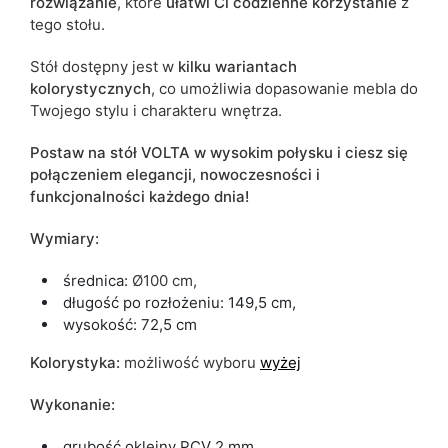
rozwiązanie
, które
ułatwi Ci codzienne korzystanie
z
tego stołu.
Stół dostępny jest w
kilku wariantach
kolorystycznych
, co umożliwia dopasowanie mebla do
Twojego stylu i charakteru wnętrza.
Postaw na stół VOLTA w wysokim połysku i ciesz się
połączeniem elegancji, nowoczesności i
funkcjonalności każdego dnia!
Wymiary:
średnica:
Ø100 cm,
długość po rozłożeniu: 149,5 cm,
wysokość: 72,5 cm
Kolorystyka:
możliwość wyboru
wyżej
Wykonanie:
grubość okleiny PCV 2 mm,