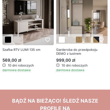
favorite_border
favorite_border
Szafka RTV LUMI 135 cm
Garderoba do przedpokoju
DEMO z lustrem
569,00 zł
999,00 zł
10 dni roboczych
10 dni roboczych
darmowa dostawa
darmowa dostawa
BĄDŹ NA BIEŻĄCO! ŚLEDŹ NASZE
PROFILE NA