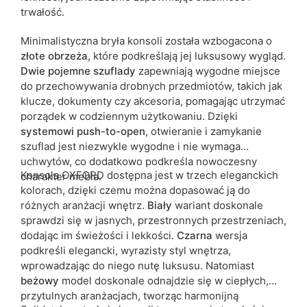
trwałość.
Minimalistyczna bryła konsoli została wzbogacona o
złote obrzeża
, które podkreślają jej luksusowy wygląd.
Dwie pojemne szuflady
zapewniają wygodne miejsce
do przechowywania drobnych przedmiotów, takich jak
klucze, dokumenty czy akcesoria, pomagając utrzymać
porządek w codziennym użytkowaniu. Dzięki
systemowi push-to-open
, otwieranie i zamykanie
szuflad jest niezwykle wygodne i nie wymaga
uchwytów, co dodatkowo podkreśla nowoczesny
Konsola OXFORD dostępna jest w trzech eleganckich
charakter mebla.
kolorach, dzięki czemu można dopasować ją do
różnych aranżacji wnętrz.
Biały
wariant doskonale
sprawdzi się w jasnych, przestronnych przestrzeniach,
dodając im świeżości i lekkości.
Czarna
wersja
podkreśli elegancki, wyrazisty styl wnętrza,
wprowadzając do niego nutę luksusu. Natomiast
beżowy
model doskonale odnajdzie się w ciepłych,
przytulnych aranżacjach, tworząc harmonijną