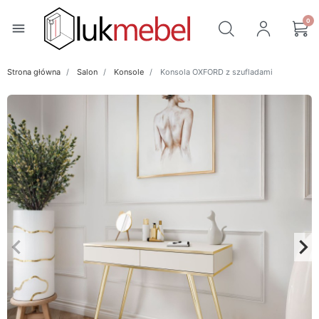
0
menu
Strona główna
Salon
Konsole
Konsola OXFORD z szufladami
keyboard_arrow_left
keyboard_arrow_right
Poprzedni
Na