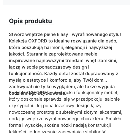
Wykończenie
mat
Opis produktu
Kolorystyka
beżowy
biały
czarny
Stwórz wnętrze pełne klasy i wyrafinowanego stylu!
Kolekcja OXFORD to idealne rozwiązanie dla osób,
złoty
które poszukują harmonii, elegancji i najwyższej
jakości. Starannie zaprojektowane meble,
Szuflady
tak
inspirowane najnowszymi trendami wnętrzarskimi,
łączą w sobie ponadczasowy design i
ean13
5905723958414
funkcjonalność. Każdy detal został dopracowany z
myślą o estetyce i komforcie, aby Twój dom
Termin dostawy:
6 dni roboczych
zachwycał nie tylko wyglądem, ale także wygodą
Ze względu na proces produkcyjny i właściwości materiałów,
Konsola OXFORD
to elegancki i funkcjonalny mebel,
codziennego użytkowania.
możliwe są tolerancje wymiarowe na poziomie +/- 2–3 cm.
który doskonale sprawdzi się w przedpokoju, salonie
czy sypialni. Jej ponadczasowy design łączy
nowoczesną prostotę z subtelnymi złotymi akcentami,
dodając wnętrzu wyrafinowanego charakteru. Smukła
forma i wysokie, skośne nóżki nadają konstrukcji
lekkości, jednocześnie zapewniając stabilność i