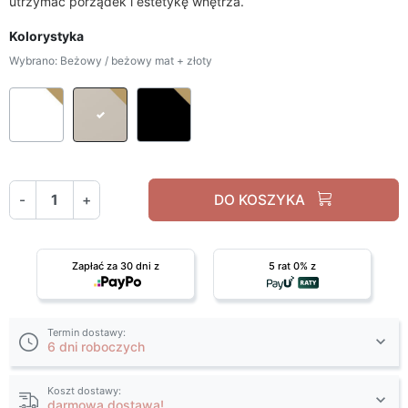
utrzymać porządek i estetykę wnętrza.
Kolorystyka
Wybrano: Beżowy / beżowy mat + złoty
Biały / biały mat + złoty
Beżowy / beżowy mat + złoty
Czarny / czarny mat + złoty
-
+
DO KOSZYKA
Zapłać za 30 dni z
5 rat 0% z
Termin dostawy:
6 dni roboczych
Koszt dostawy:
darmowa dostawa!