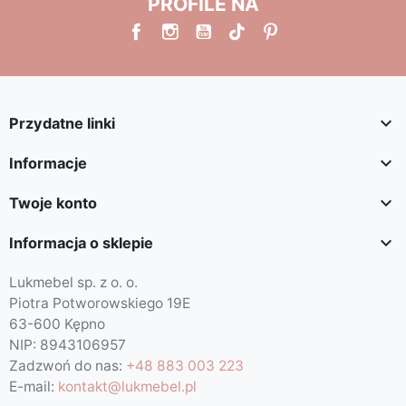
PROFILE NA

Przydatne linki

Informacje

Twoje konto

Informacja o sklepie
Lukmebel sp. z o. o.
Piotra Potworowskiego 19E
63-600 Kępno
NIP: 8943106957
Zadzwoń do nas:
+48 883 003 223
E-mail:
kontakt@lukmebel.pl