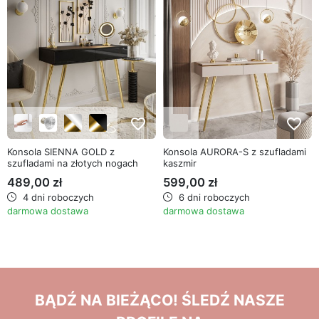
favorite_border
favorite_border
Konsola SIENNA GOLD z
Konsola AURORA-S z szufladami
szufladami na złotych nogach
kaszmir
489,00 zł
599,00 zł
4 dni roboczych
6 dni roboczych
darmowa dostawa
darmowa dostawa
BĄDŹ NA BIEŻĄCO! ŚLEDŹ NASZE