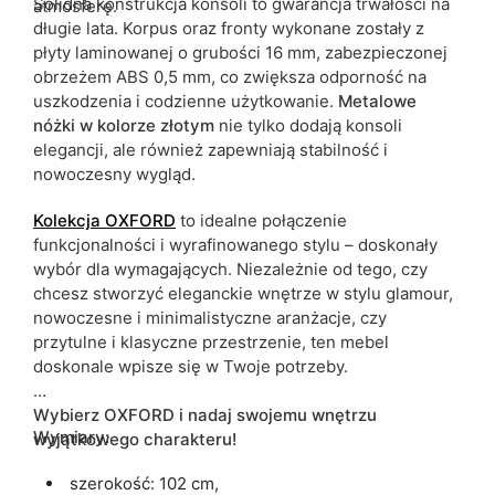
Solidna konstrukcja konsoli to gwarancja trwałości na
atmosferę.
długie lata. Korpus oraz fronty wykonane zostały z
płyty laminowanej o grubości 16 mm, zabezpieczonej
obrzeżem ABS 0,5 mm, co zwiększa odporność na
uszkodzenia i codzienne użytkowanie.
Metalowe
nóżki w kolorze złotym
nie tylko dodają konsoli
elegancji, ale również zapewniają stabilność i
nowoczesny wygląd.
Kolekcja OXFORD
to idealne połączenie
funkcjonalności i wyrafinowanego stylu – doskonały
wybór dla wymagających. Niezależnie od tego, czy
chcesz stworzyć eleganckie wnętrze w stylu glamour,
nowoczesne i minimalistyczne aranżacje, czy
przytulne i klasyczne przestrzenie, ten mebel
doskonale wpisze się w Twoje potrzeby.
Wybierz OXFORD i nadaj swojemu wnętrzu
Wymiary:
wyjątkowego charakteru!
szerokość: 102 cm,