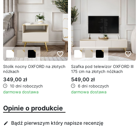
favorite_border
favorite_border
Stolik nocny OXFORD na złotych
Szafka pod telewizor OXFORD III
nóżkach
175 cm na złotych nóżkach
349,00 zł
549,00 zł
10 dni roboczych
6 dni roboczych
darmowa dostawa
darmowa dostawa
Opinie o produkcie
Bądź pierwszym który napisze recenzję
edit