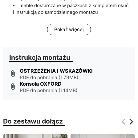
meble dostarczane w paczkach z kompletem okuć
i instrukcją do samodzielnego montażu
Pokaż więcej
Instrukcja montażu
OSTRZEŻENIA I WSKAZÓWKI
attach_file
PDF do pobrania (1.79MB)
Konsola OXFORD
attach_file
PDF do pobrania (1.14MB)
keyboard_arrow_left
keyboard_arrow_right
Do zestawu dołącz
Poprz
Na