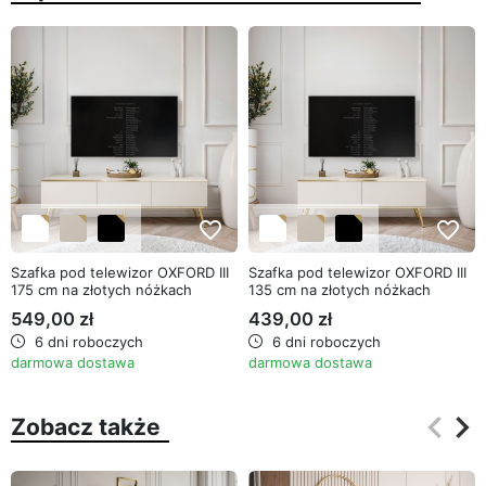
favorite_border
favorite_border
Szafka pod telewizor OXFORD III
Szafka pod telewizor OXFORD III
175 cm na złotych nóżkach
135 cm na złotych nóżkach
549,00 zł
439,00 zł
6 dni roboczych
6 dni roboczych
darmowa dostawa
darmowa dostawa
keyboard_arrow_left
keyboard_arrow_right
Zobacz także
Poprz
Na