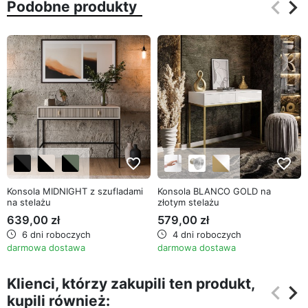
keyboard_arrow_left
keyboard_arrow_right
Podobne produkty
Poprz
Na
favorite_border
favorite_border
Konsola MIDNIGHT z szufladami
Konsola BLANCO GOLD na
na stelażu
złotym stelażu
639,00 zł
579,00 zł
6 dni roboczych
4 dni roboczych
darmowa dostawa
darmowa dostawa
Klienci, którzy zakupili ten produkt,
keyboard_arrow_left
keyboard_arrow_right
kupili również:
Poprz
Na