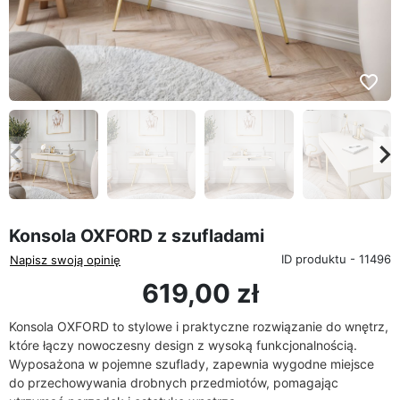
favorite_border
eyboard_arrow_left
keyboard_arrow_rig
Poprzedni
Na
Konsola OXFORD z szufladami
ID produktu - 11496
Napisz swoją opinię
619,00 zł
Konsola OXFORD to stylowe i praktyczne rozwiązanie do wnętrz,
które łączy nowoczesny design z wysoką funkcjonalnością.
Wyposażona w pojemne szuflady, zapewnia wygodne miejsce
do przechowywania drobnych przedmiotów, pomagając