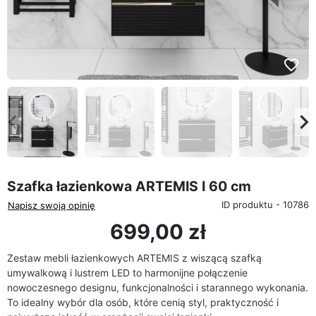
favorite_border
eyboard_arrow_left
keyboard_arrow_rig
Poprzedni
Na
Szafka łazienkowa ARTEMIS I 60 cm
ID produktu - 10786
Napisz swoją opinię
699,00 zł
Zestaw mebli łazienkowych ARTEMIS z wiszącą szafką
umywalkową i lustrem LED to harmonijne połączenie
nowoczesnego designu, funkcjonalności i starannego wykonania.
To idealny wybór dla osób, które cenią styl, praktyczność i