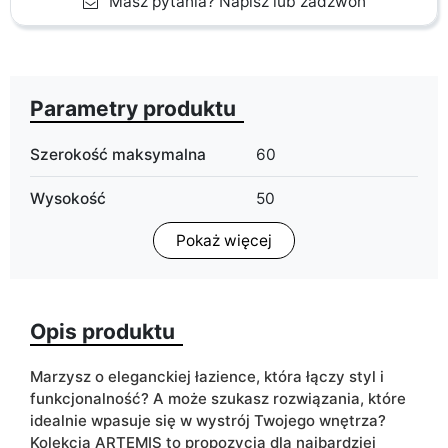
Masz pytania? Napisz lub zadzwoń
Parametry produktu
Szerokość maksymalna
60
Wysokość
50
Pokaż więcej
Głębokość
46
Wykończenie
mat
Opis produktu
Kolorystyka
czarny
złoty
Marzysz o eleganckiej łazience, która łączy styl i
Szuflady
tak
funkcjonalność? A może szukasz rozwiązania, które
idealnie wpasuje się w wystrój Twojego wnętrza?
Typ szafki
wisząca
Kolekcja ARTEMIS to propozycja dla najbardziej