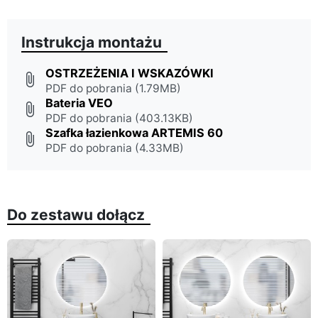
Instrukcja montażu
OSTRZEŻENIA I WSKAZÓWKI
attach_file
PDF do pobrania (1.79MB)
Bateria VEO
attach_file
PDF do pobrania (403.13KB)
Szafka łazienkowa ARTEMIS 60
attach_file
PDF do pobrania (4.33MB)
Do zestawu dołącz