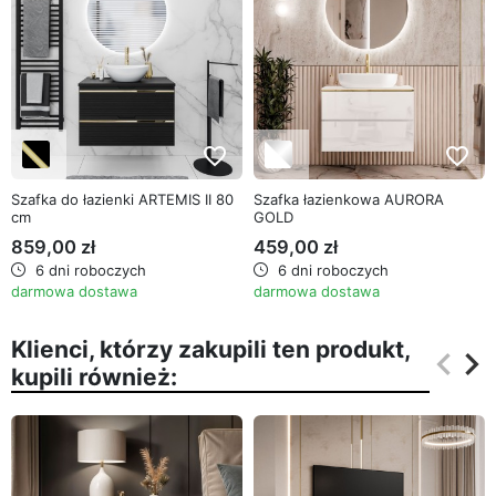
favorite_border
favorite_border
Szafka do łazienki ARTEMIS II 80
Szafka łazienkowa AURORA
cm
GOLD
859,00 zł
459,00 zł
6 dni roboczych
6 dni roboczych
darmowa dostawa
darmowa dostawa
Klienci, którzy zakupili ten produkt,
keyboard_arrow_left
keyboard_arrow_right
kupili również:
Poprz
Na