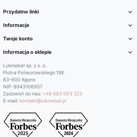

Przydatne linki

Informacje

Twoje konto

Informacja o sklepie
Lukmebel sp. z o. o.
Piotra Potworowskiego 19E
63-600 Kępno
NIP: 8943106957
Zadzwoń do nas:
+48 883 003 223
E-mail:
kontakt@lukmebel.pl