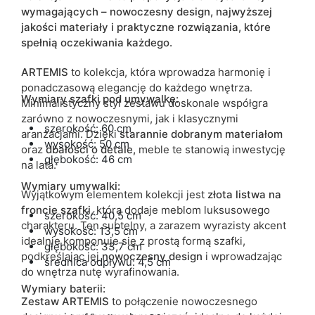
wymagających – nowoczesny design, najwyższej
Lustro
tak
jakości materiały i praktyczne rozwiązania, które
spełnią oczekiwania każdego.
ean13
5905723957721
ARTEMIS
to kolekcja, która wprowadza harmonię i
ponadczasową elegancję do każdego wnętrza.
Termin dostawy:
6 dni roboczych
Wymiary
szafki pod umywalkę
:
Minimalistyczny styl zestawu doskonale współgra
Ze względu na proces produkcyjny i właściwości materiałów,
zarówno z nowoczesnymi, jak i klasycznymi
możliwe są tolerancje wymiarowe na poziomie +/- 2–3 cm.
szerokość: 60 cm
aranżacjami. Dzięki
starannie dobranym materiałom
wysokość: 50 cm
oraz
dbałości o detale,
meble te stanowią inwestycję
głębokość: 46 cm
na lata.
Wymiary umywalki:
Wyjątkowym elementem kolekcji jest
złota listwa na
froncie szafki
, która dodaje meblom luksusowego
szerokość: 40,5 cm
charakteru. Ten subtelny, a zarazem wyrazisty akcent
wysokość: 13,5 cm
idealnie komponuje się z prostą formą szafki,
głębokość: 33,7 cm
podkreślając jej
nowoczesny design
i wprowadzając
średnica odpływu: 4,5 cm
do wnętrza nutę wyrafinowania.
Wymiary
baterii:
Zestaw ARTEMIS
to połączenie nowoczesnego