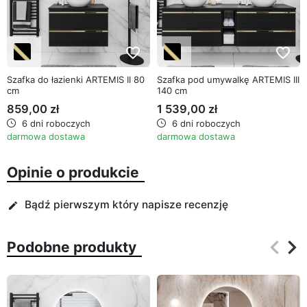
favorite_border
favorite_border
Szafka do łazienki ARTEMIS II 80
Szafka pod umywalkę ARTEMIS III
cm
140 cm
859,00 zł
1 539,00 zł
6 dni roboczych
6 dni roboczych
darmowa dostawa
darmowa dostawa
Opinie o produkcie
Bądź pierwszym który napisze recenzję
edit
keyboard_arrow_left
keyboard_arrow_right
Podobne produkty
Poprz
Na