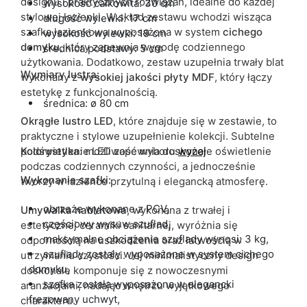
designu i praktycznych rozwiązań, idealne do każdej
wysokość całkowita: 30 cm
stylowej łazienki. W skład zestawu wchodzi wisząca
długość wylewki: 17 cm
szafka łazienkowa wyposażona w system
cichego
wysokość wylewki: 19 cm
domyku
, który zapewnia wygodę codziennego
średnica podstawy: 5 cm
użytkowania. Dodatkowo, zestaw uzupełnia trwały blat
Wymiary
lustra:
wykonany z
wysokiej jakości płyty MDF
, który łączy
estetykę z funkcjonalnością.
średnica: ø 80 cm
Okrągłe lustro LED
, które znajduje się w zestawie, to
praktyczne i stylowe uzupełnienie kolekcji. Subtelne
podświetlenie LED zapewnia doskonałe oświetlenie
Kolorystyka:
możliwość wyboru
wyżej
podczas codziennych czynności, a jednocześnie
Wykonanie szafki:
tworzy w łazience przytulną i elegancką atmosferę.
obrzeże wykonane z PCV,
Umywalka nablatowa
, wykonana z trwałej i
częściowy wysuw szuflad,
estetycznej ceramiki sanitarnej, wyróżnia się
maksymalne obciążenie szuflady wynosi: 3 kg,
odpornością na uszkodzenia oraz łatwością w
szuflady zostały wyposażone w system cichego
utrzymaniu czystości. Jej minimalistyczny design
domyku,
doskonale komponuje się z nowoczesnymi
szafka została wyposażona w elegancki
aranżacjami, nadając wnętrzu wyjątkowego
frezowany uchwyt,
charakteru.