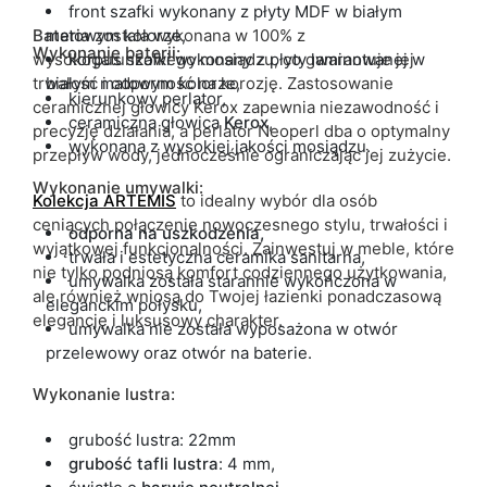
front szafki wykonany z płyty MDF w białym
Bateria
matowym kolorze,
została wykonana w 100% z
Wykonanie baterii:
wysokogatunkowego mosiądzu, co gwarantuje jej
korpus szafki wykonany z płyty laminowanej w
trwałość i odporność na korozję. Zastosowanie
białym matowym kolorze,
kierunkowy perlator,
ceramicznej głowicy Kerox zapewnia niezawodność i
ceramiczna głowica
Kerox
,
precyzję działania, a perlator Neoperl dba o optymalny
wykonana z wysokiej jakości mosiądzu.
przepływ wody, jednocześnie ograniczając jej zużycie.
Wykonanie umywalki:
Kolekcja ARTEMIS
to idealny wybór dla osób
ceniących połączenie nowoczesnego stylu, trwałości i
odporna na uszkodzenia,
wyjątkowej funkcjonalności. Zainwestuj w meble, które
trwała i estetyczna ceramika sanitarna,
nie tylko podniosą komfort codziennego użytkowania,
umywalka została starannie wykończona w
ale również wniosą do Twojej łazienki ponadczasową
eleganckim połysku,
elegancję i luksusowy charakter.
umywalka nie została wyposażona w otwór
przelewowy oraz otwór na baterie.
Wykonanie lustra:
grubość lustra: 22mm
grubość tafli lustra
: 4 mm,