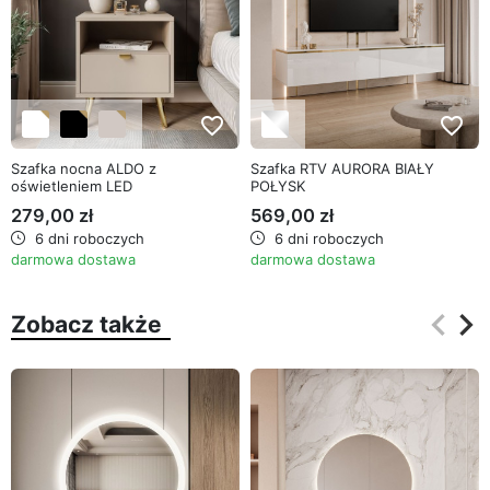
favorite_border
favorite_border
Szafka nocna ALDO z
Szafka RTV AURORA BIAŁY
oświetleniem LED
POŁYSK
279,00 zł
569,00 zł
6 dni roboczych
6 dni roboczych
darmowa dostawa
darmowa dostawa
keyboard_arrow_left
keyboard_arrow_right
Zobacz także
Poprz
Na