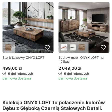
favorite_border
favorite_border
Stolik kawowy ONYX LOFT
Zestaw mebli ONYX LOFT na
nóżkach
499,00 zł
2 049,00 zł
6 dni roboczych
6 dni roboczych
darmowa dostawa
darmowa dostawa
Kolekcja ONYX LOFT to połączenie kolorów
Dębu z Głęboką Czernią Stalowych Detali.