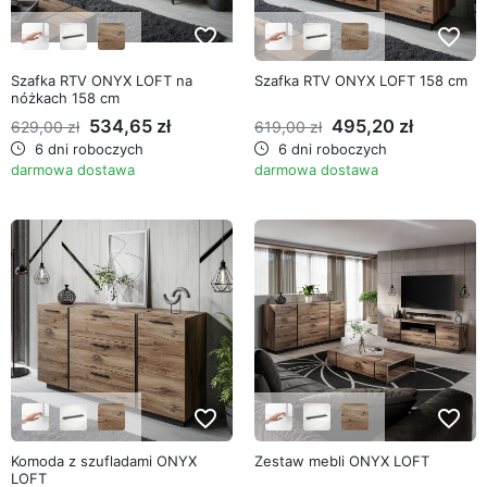
favorite_border
favorite_border
Szafka RTV ONYX LOFT na
Szafka RTV ONYX LOFT 158 cm
nóżkach 158 cm
534,65 zł
495,20 zł
629,00 zł
619,00 zł
6 dni roboczych
6 dni roboczych
darmowa dostawa
darmowa dostawa
favorite_border
favorite_border
Komoda z szufladami ONYX
Zestaw mebli ONYX LOFT
LOFT