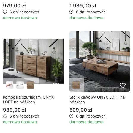
979,00 zł
1 989,00 zł
6 dni roboczych
6 dni roboczych
darmowa dostawa
darmowa dostawa
favorite_border
favorite_border
Komoda z szufladami ONYX
Stolik kawowy ONYX LOFT na
LOFT na nóżkach
nóżkach
989,00 zł
509,00 zł
6 dni roboczych
6 dni roboczych
darmowa dostawa
darmowa dostawa