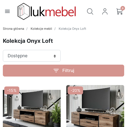
0
menu
Strona główna
Kolekcje mebli
Kolekcja Onyx Loft
Kolekcja Onyx Loft
filter_list
Filtruj
-15%
-20%